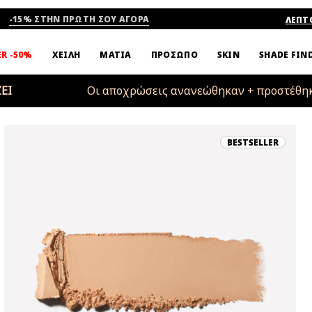
-15% ΣΤΗΝ ΠΡΩΤΗ ΣΟΥ ΑΓΟΡΑ
ΛΕΠΤ
SHADE FIN
ER -50%
ΧΕΙΛΗ
ΜΑΤΙΑ
ΠΡΟΣΩΠΟ
SKIN
ΕΙ
👌🏻👌🏼👌🏽👌🏾👌🏿
Οι αποχρώσεις ανανεώθηκαν + προστέθηκ
BESTSELLER