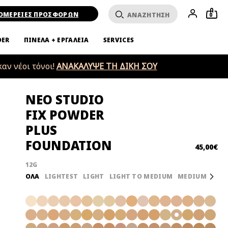
ΟΜΕΡΕΙΕΣ ΠΡΟΣΦΟΡΩΝ
0
DER
ΠΙΝΕΛΑ + ΕΡΓΑΛΕΙΑ
SERVICES
αν νέοι τόνοι
!
ΑΝΑΚΑΛΥΨΕ ΤΗ ΔΙΚΗ ΣΟΥ
ΝΈΟ STUDIO
FIX POWDER
PLUS
FOUNDATION
45,00€
12G
ΌΛΑ
LIGHTEST
LIGHT
LIGHT TO MEDIUM
MEDIUM
Next
MED