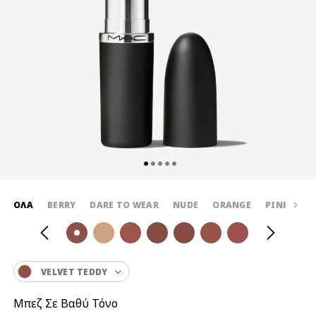
ΌΛΑ
BERRY
DARE TO WEAR
NUDE
ORANGE
PINK
RE
VELVET TEDDY
Μπεζ Σε Βαθύ Τόνο