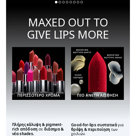
MAXED OUT TO
GIVE LIPS MORE
Πλήρης κάλυψη & pigment-
Good-for-lips συστατικά
για
rich απόδοση
σε
διάσημα &
θρέψη & περιποίηση
των
νέα shades.
χειλιών.