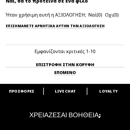
Ναι, θα το πρότεινα σε ένα φίλο
Ήταν χρήσιμη αυτή η ΑΞΙΟΛΟΓΗΣΗ;
0
0
ΕΠΙΣΗΜΆΝΕΤΕ ΑΡΝΗΤΙΚΆ ΑΥΤΉΝ ΤΗΝ ΑΞΙΟΛΟΓΗΣΗ
Εμφανίζονται κριτικές
1-10
ΕΠΙΣΤΡΟΦΉ ΣΤΗΝ ΚΟΡΥΦΉ
ΕΠΌΜΕΝΟ
ΠΡΟΣΦΟΡΕΣ
LIVE CHAT
LOYALTY
ARE YOU A M·A·C LOVER?
Γίνε μέλος του προγράμματος επιβράβευσης της M·A·C και απόλαυσε
μοναδικά προνόμια και δώρα.
ΧΡΕΙΑΖΕΣΑΙ ΒΟΗΘΕΙΑ;
ΓΙΝΕ ΜΕΛΟΣ ΤΟΥ M·A·C LOVER