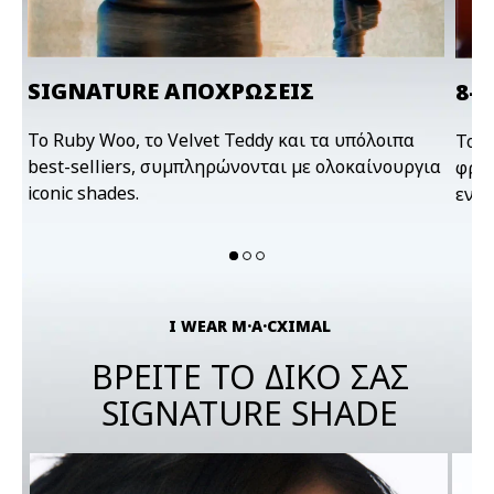
SIGNATURE ΑΠΟΧΡΩΣΕΙΣ
8-
To Ruby Woo, το Velvet Teddy και τα υπόλοιπα
Το κ
best-selliers, συμπληρώνονται με ολοκαίνουργια
φρον
iconic shades.
ενυ
I WEAR M·A·CXIMAL
ΒΡΕΙΤΕ ΤΟ ΔΙΚΟ ΣΑΣ
SIGNATURE SHADE