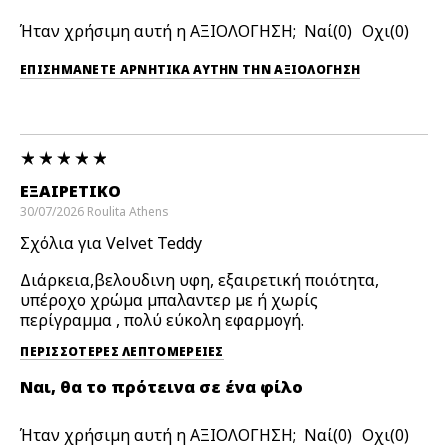
Ήταν χρήσιμη αυτή η ΑΞΙΟΛΟΓΗΣΗ;
0
0
ΕΠΙΣΗΜΆΝΕΤΕ ΑΡΝΗΤΙΚΆ ΑΥΤΉΝ ΤΗΝ ΑΞΙΟΛΟΓΗΣΗ
ΕΞΑΙΡΕΤΙΚΌ
30/07/2026
Roulita
Athens
Σχόλια για Velvet Teddy
Διάρκεια,βελουδινη υφη, εξαιρετική ποιότητα,
υπέροχο χρώμα μπαλαντερ με ή χωρίς
περίγραμμα , πολύ εύκολη εφαρμογή.
ΠΕΡΙΣΣΌΤΕΡΕΣ ΛΕΠΤΟΜΈΡΕΙΕΣ
Ναι, θα το πρότεινα σε ένα φίλο
Ήταν χρήσιμη αυτή η ΑΞΙΟΛΟΓΗΣΗ;
0
0