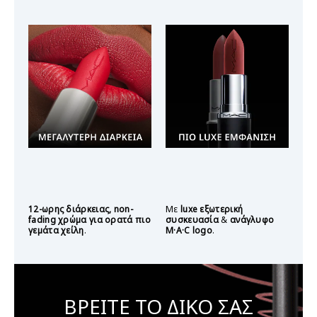
12-ωρης διάρκειας, non-
Με
luxe εξωτερική
fading χρώμα για ορατά πιο
συσκευασία
&
ανάγλυφο
γεμάτα χείλη
.
M·A·C logo
.
ΒΡΕΙΤΕ ΤΟ ΔΙΚΟ ΣΑΣ