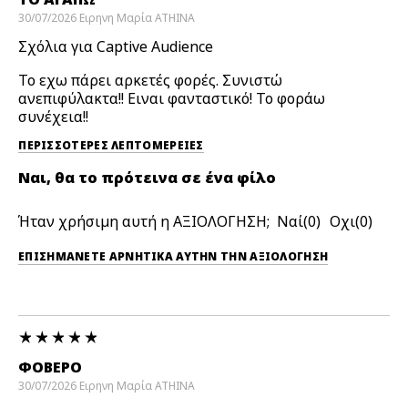
30/07/2026
Ειρηνη Μαρία
ATHINA
Σχόλια για Captive Audience
Το εχω πάρει αρκετές φορές. Συνιστώ
ανεπιφύλακτα!! Ειναι φανταστικό! Το φοράω
συνέχεια!!
ΠΕΡΙΣΣΌΤΕΡΕΣ ΛΕΠΤΟΜΈΡΕΙΕΣ
Ναι, θα το πρότεινα σε ένα φίλο
Ήταν χρήσιμη αυτή η ΑΞΙΟΛΟΓΗΣΗ;
0
0
ΕΠΙΣΗΜΆΝΕΤΕ ΑΡΝΗΤΙΚΆ ΑΥΤΉΝ ΤΗΝ ΑΞΙΟΛΟΓΗΣΗ
ΦΟΒΕΡΟ
30/07/2026
Ειρηνη Μαρία
ATHINA