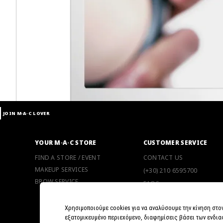
JOIN M∙A∙C LOVER
YOUR M·A·C STORE
CUSTOMER SERVICE
FIND A STORE / EVENT
CONTACT US
MAKEUP SERVICES
(+30) 210 6595700
BROW SERVICE
FAQS
SHIPPING INFO
Χρησιμοποιούμε cookies για να αναλύσουμε την κίνηση στο
RETURN POLICY
εξατομικευμένο περιεχόμενο, διαφημίσεις βάσει των ενδια
5 REASONS TO SHOP ONLI