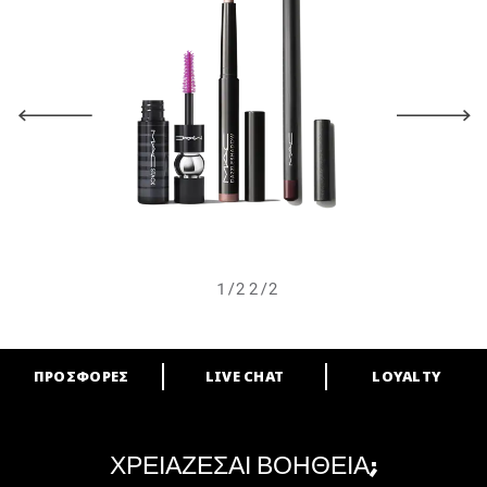
1/2
2/2
ΠΡΟΣΦΟΡΕΣ
LIVE CHAT
LOYALTY
ARE YOU A M·A·C LOVER?
Γίνε μέλος του προγράμματος επιβράβευσης της
M·A·C και απόλαυσε μοναδικά προνόμια και δώρα.
ΧΡΕΙΑΖΕΣΑΙ ΒΟΗΘΕΙΑ;
ΓΙΝΕ ΜΕΛΟΣ ΤΟΥ M·A·C LOVER