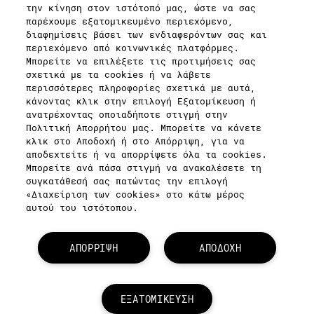
ΜΥ M·A·C / ΕΙΣΟΔΟΣ
την κίνηση στον ιστότοπό μας, ώστε να σας
παρέχουμε εξατομικευμένο περιεχόμενο,
διαφημίσεις βάσει των ενδιαφερόντων σας και
περιεχόμενο από κοινωνικές πλατφόρμες.
Μπορείτε να επιλέξετε τις προτιμήσεις σας
ΣΥΝΔΕΘΕΙΤΕ
σχετικά με τα cookies ή να λάβετε
περισσότερες πληροφορίες σχετικά με αυτά,
κάνοντας κλικ στην επιλογή Εξατομίκευση ή
ανατρέχοντας οποιαδήποτε στιγμή στην
Πολιτική Απορρήτου μας. Μπορείτε να κάνετε
κλικ στο Αποδοχή ή στο Απόρριψη, για να
ΠΟΛΙΤΙΚΗ
ΑΠΟΡΡΗΤΟΥ
αποδεχτείτε ή να απορρίψετε όλα τα cookies.
ΟΡΟΙ &
Μπορείτε ανά πάσα στιγμή να ανακαλέσετε τη
ΠΡΟΥΠΟΘΕΣΕΙΣ
συγκατάθεσή σας πατώντας την επιλογή
ΟΡΟΙ
ΠΩΛΗΣΗΣ
«Διαχείριση των cookies» στο κάτω μέρος
ΠΟΛΙΤΙΚΗ
αυτού του ιστότοπου.
ΣΥΛΛΟΓΗΣ & ΔΙΑΧΕΙΡΙΣΗΣ
ΑΞΙΟΛΟΓΗΣΕΩΝ
ΕΝΗΜΕΡΩΘΕΙΤΕ
ΓΙΑ ΤΑ ΠΛΑΣΤΑ
ΠΡΟΪΟΝΤΑ
ΑΠΟΡΡΙΨΗ
ΑΠΟΔΟΧΗ
ΔΙΑΧΕΙΡΙΣΤΕΙΤΕ
ΤΑ COOKIES
ΤΟΥ ΙΣΤΟΤΟΠΟΥ
© MAKE-UP ART COSMETICS.
ΕΞΑΤΟΜΙΚΕΥΣΗ
ALL WORLDWIDE RIGHTS RESERVED.