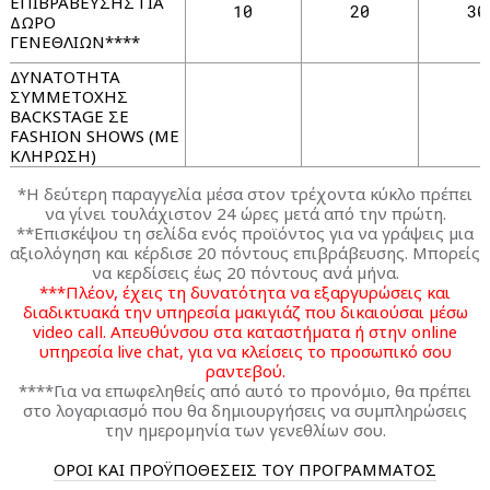
ΕΠΙΒΡΑΒΕΥΣΗΣ ΓΙΑ
10
20
30
ΔΩΡΟ
ΓΕΝΕΘΛΙΩΝ****
ΔΥΝΑΤΟΤΗΤΑ
ΣΥΜΜΕΤΟΧΗΣ
BACKSTAGE ΣΕ
FASHION SHOWS (ΜΕ
ΚΛΗΡΩΣΗ)
*Η δεύτερη παραγγελία μέσα στον τρέχοντα κύκλο πρέπει
να γίνει τουλάχιστον 24 ώρες μετά από την πρώτη.
**Επισκέψου τη σελίδα ενός προϊόντος για να γράψεις μια
αξιολόγηση και κέρδισε 20 πόντους επιβράβευσης. Μπορείς
να κερδίσεις έως 20 πόντους ανά μήνα.
***Πλέον, έχεις τη δυνατότητα να εξαργυρώσεις και
διαδικτυακά την υπηρεσία μακιγιάζ που δικαιούσαι μέσω
video call. Απευθύνσου στα καταστήματα ή στην online
υπηρεσία live chat, για να κλείσεις το προσωπικό σου
ραντεβού.
****Για να επωφεληθείς από αυτό το προνόμιο, θα πρέπει
στο λογαριασμό που θα δημιουργήσεις να συμπληρώσεις
την ημερομηνία των γενεθλίων σου.
ΟΡΟΙ ΚΑΙ ΠΡΟΫΠΟΘΕΣΕΙΣ ΤΟΥ ΠΡΟΓΡΑΜΜΑΤΟΣ