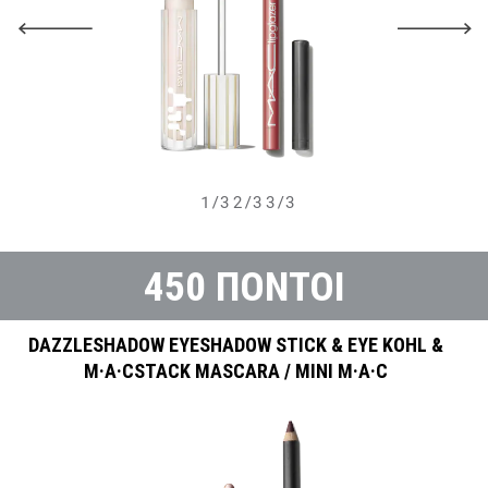
1/3
2/3
3/3
450 ΠΟΝΤΟΙ
DAZZLESHADOW EYESHADOW STICK & EYE KOHL &
M·A·CSTACK MASCARA / MINI M·A·C