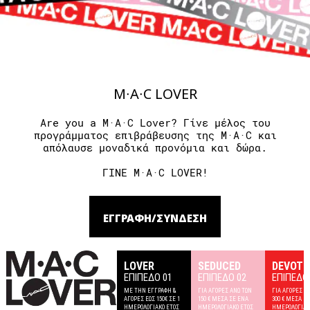
M∙A∙C LOVER
Are you a M·A·C Lover? Γίνε μέλος του
προγράμματος επιβράβευσης της M·A·C και
απόλαυσε μοναδικά προνόμια και δώρα.
ΓΙΝΕ M·A·C LOVER!
ΕΓΓΡΑΦΗ/ΣΥΝΔΕΣΗ
LOVER
SEDUCED
DEVOTE
ΕΠΙΠΕΔΟ 01
ΕΠΙΠΕΔΟ 02
ΕΠΙΠΕΔΟ
ΜΕ ΤΗΝ ΕΓΓΡΑΦΗ &
ΓΙΑ ΑΓΟΡΕΣ ΑΝΩ ΤΩΝ
ΓΙΑ ΑΓΟΡΕΣ Α
ΑΓΟΡΕΣ ΕΩΣ 150€ ΣΕ 1
150 € ΜΕΣΑ ΣΕ ΕΝΑ
300 € ΜΕΣΑ Σ
ΗΜΕΡΟΛΟΓΙΑΚΟ ΕΤΟΣ
ΗΜΕΡΟΛΟΓΙΑΚΟ ΕΤΟΣ
ΗΜΕΡΟΛΟΓΙΑΚ