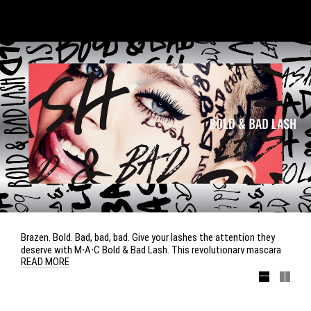
Brazen. Bold. Bad, bad, bad. Give your lashes the attention they
deserve with M∙A∙C Bold & Bad Lash. This revolutionary mascara
READ MORE
holds two different formulas in dual chambers containing a large
brush that delivers customized volume to upper lashes, and a
smaller brush for smudge-proof definition to lower lashes. Start a
lash revolution!