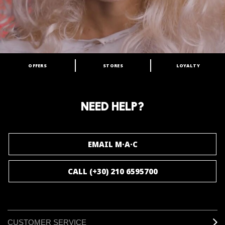
OFFERS
STORES
LOYALTY
ARE YOU A M·A·C LOVER?
Join our M·A·C loyalty program and enjoy
amazing benefits and gifts.
NEED HELP?
JOIN M∙A∙C LOVER
EMAIL M·A·C
CALL (+30) 210 6595700
CUSTOMER SERVICE