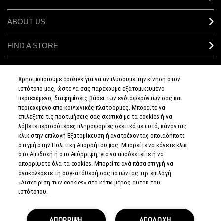
ABOUT US
FIND A STORE
MAKEUP SERVICES
Χρησιμοποιούμε cookies για να αναλύσουμε την κίνηση στον
ιστότοπό μας, ώστε να σας παρέχουμε εξατομικευμένο
SIGN UP FOR EMAIL
περιεχόμενο, διαφημίσεις βάσει των ενδιαφερόντων σας και
περιεχόμενο από κοινωνικές πλατφόρμες. Μπορείτε να
επιλέξετε τις προτιμήσεις σας σχετικά με τα cookies ή να
My M•A•C / SIGN IN
λάβετε περισσότερες πληροφορίες σχετικά με αυτά, κάνοντας
κλικ στην επιλογή Εξατομίκευση ή ανατρέχοντας οποιαδήποτε
στιγμή στην Πολιτική Απορρήτου μας. Μπορείτε να κάνετε κλικ
στο Αποδοχή ή στο Απόρριψη, για να αποδεχτείτε ή να
απορρίψετε όλα τα cookies. Μπορείτε ανά πάσα στιγμή να
CONNECT
ανακαλέσετε τη συγκατάθεσή σας πατώντας την επιλογή
«Διαχείριση των cookies» στο κάτω μέρος αυτού του
ιστότοπου.
PRIVACY POLICY
ΑΠΟΡΡΙΨΗ
ΑΠΟΔΟΧΗ