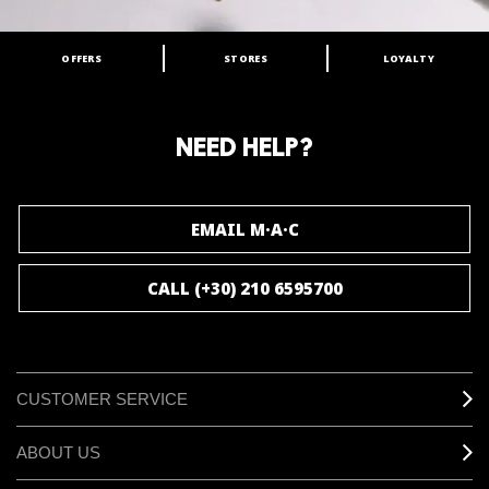
OFFERS
STORES
LOYALTY
ARE YOU A M·A·C LOVER?
Join our M·A·C loyalty program and enjoy
amazing benefits and gifts.
NEED HELP?
JOIN M∙A∙C LOVER
EMAIL M·A·C
CALL (+30) 210 6595700
CUSTOMER SERVICE
ABOUT US