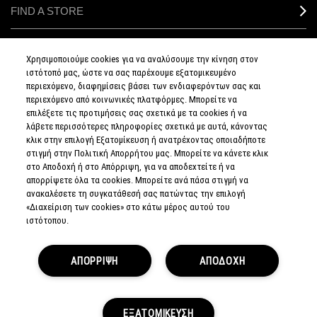
FIND A STORE
MAKEUP SERVICES
Χρησιμοποιούμε cookies για να αναλύσουμε την κίνηση στον
ιστότοπό μας, ώστε να σας παρέχουμε εξατομικευμένο
SIGN UP FOR EMAIL
περιεχόμενο, διαφημίσεις βάσει των ενδιαφερόντων σας και
περιεχόμενο από κοινωνικές πλατφόρμες. Μπορείτε να
επιλέξετε τις προτιμήσεις σας σχετικά με τα cookies ή να
My M•A•C / SIGN IN
λάβετε περισσότερες πληροφορίες σχετικά με αυτά, κάνοντας
κλικ στην επιλογή Εξατομίκευση ή ανατρέχοντας οποιαδήποτε
στιγμή στην Πολιτική Απορρήτου μας. Μπορείτε να κάνετε κλικ
στο Αποδοχή ή στο Απόρριψη, για να αποδεχτείτε ή να
απορρίψετε όλα τα cookies. Μπορείτε ανά πάσα στιγμή να
CONNECT
ανακαλέσετε τη συγκατάθεσή σας πατώντας την επιλογή
«Διαχείριση των cookies» στο κάτω μέρος αυτού του
ιστότοπου.
PRIVACY POLICY
ΑΠΟΡΡΙΨΗ
ΑΠΟΔΟΧΗ
TERMS & CONDITIONS
TERMS OF SALE
EUROPEAN ODR PLATFORM
COUNTERFEIT EDUCATION
MANAGE SITE COOKIES
ΕΞΑΤΟΜΙΚΕΥΣΗ