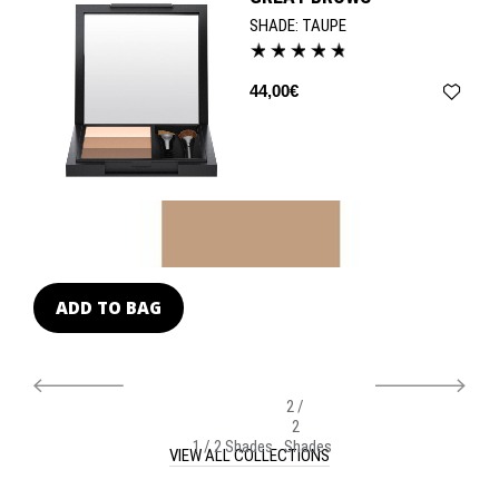
SHADE:
TAUPE
44,00€
ADD TO BAG
A
2 /
2
1 / 2 Shades
Shades
VIEW ALL COLLECTIONS