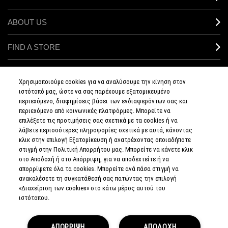
ABOUT US
FIND A STORE
MAKEUP SERVICES
Χρησιμοποιούμε cookies για να αναλύσουμε την κίνηση στον
ιστότοπό μας, ώστε να σας παρέχουμε εξατομικευμένο
SIGN UP FOR EMAIL
περιεχόμενο, διαφημίσεις βάσει των ενδιαφερόντων σας και
περιεχόμενο από κοινωνικές πλατφόρμες. Μπορείτε να
επιλέξετε τις προτιμήσεις σας σχετικά με τα cookies ή να
My M•A•C / SIGN IN
λάβετε περισσότερες πληροφορίες σχετικά με αυτά, κάνοντας
κλικ στην επιλογή Εξατομίκευση ή ανατρέχοντας οποιαδήποτε
στιγμή στην Πολιτική Απορρήτου μας. Μπορείτε να κάνετε κλικ
στο Αποδοχή ή στο Απόρριψη, για να αποδεχτείτε ή να
απορρίψετε όλα τα cookies. Μπορείτε ανά πάσα στιγμή να
CONNECT
ανακαλέσετε τη συγκατάθεσή σας πατώντας την επιλογή
«Διαχείριση των cookies» στο κάτω μέρος αυτού του
ιστότοπου.
PRIVACY POLICY
ΑΠΟΡΡΙΨΗ
ΑΠΟΔΟΧΗ