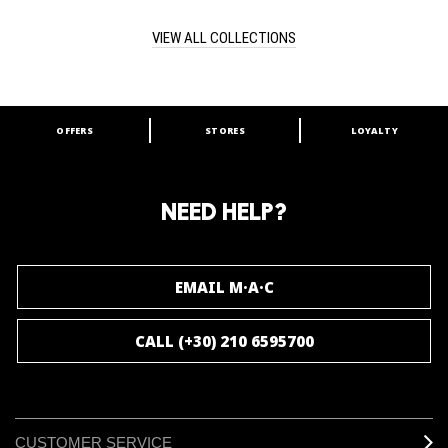
some of our bestselling shades. Pint-sized versions of False
Lashes, False Lashes Extreme Black and In Extreme Dimension
VIEW ALL COLLECTIONS
Mascara complete your jet-setting look.
OFFERS
STORES
LOYALTY
ARE YOU A M·A·C LOVER?
Join our M·A·C loyalty program and enjoy
amazing benefits and gifts.
NEED HELP?
JOIN M∙A∙C LOVER
EMAIL M·A·C
CALL (+30) 210 6595700
CUSTOMER SERVICE