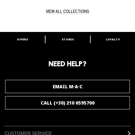
VIEW ALL COLLECTIONS
OFFERS
STORES
LOYALTY
ARE YOU A M·A·C LOVER?
Join our M·A·C loyalty program and enjoy
amazing benefits and gifts.
NEED HELP?
JOIN M∙A∙C LOVER
EMAIL M·A·C
CALL (+30) 210 6595700
CUSTOMER SERVICE