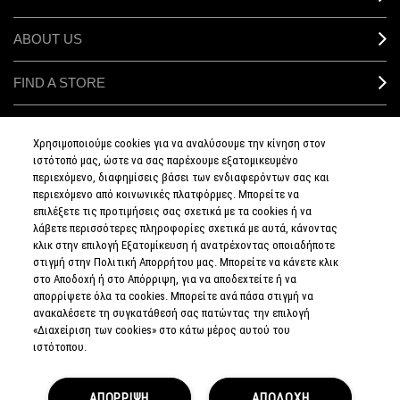
ABOUT US
FIND A STORE
MAKEUP SERVICES
Χρησιμοποιούμε cookies για να αναλύσουμε την κίνηση στον
ιστότοπό μας, ώστε να σας παρέχουμε εξατομικευμένο
SIGN UP FOR EMAIL
περιεχόμενο, διαφημίσεις βάσει των ενδιαφερόντων σας και
περιεχόμενο από κοινωνικές πλατφόρμες. Μπορείτε να
επιλέξετε τις προτιμήσεις σας σχετικά με τα cookies ή να
My M•A•C / SIGN IN
λάβετε περισσότερες πληροφορίες σχετικά με αυτά, κάνοντας
κλικ στην επιλογή Εξατομίκευση ή ανατρέχοντας οποιαδήποτε
στιγμή στην Πολιτική Απορρήτου μας. Μπορείτε να κάνετε κλικ
στο Αποδοχή ή στο Απόρριψη, για να αποδεχτείτε ή να
απορρίψετε όλα τα cookies. Μπορείτε ανά πάσα στιγμή να
CONNECT
ανακαλέσετε τη συγκατάθεσή σας πατώντας την επιλογή
«Διαχείριση των cookies» στο κάτω μέρος αυτού του
ιστότοπου.
PRIVACY POLICY
ΑΠΟΡΡΙΨΗ
ΑΠΟΔΟΧΗ