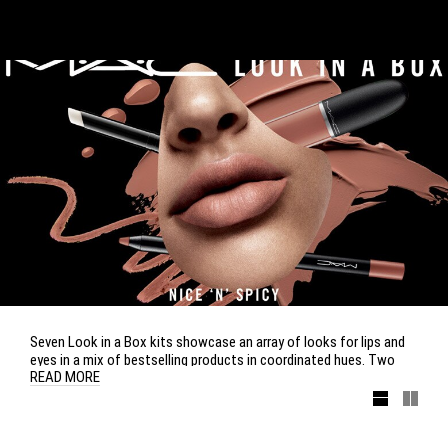
Seven Look in a Box kits showcase an array of looks for lips and
eyes in a mix of bestselling products in coordinated hues. Two
READ MORE
Brush Kits, Basic and Advanced, keep it professional with a
selection of our favourite blending and shading brushes for simple,
pro-worthy application. Each brush kit is housed in a limited-
edition metallic zipper bag, colour-matched to the brushes.