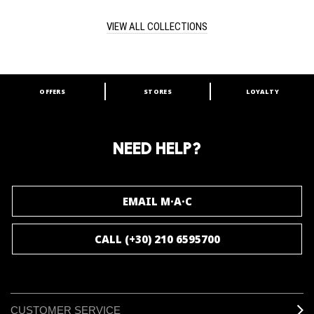
VIEW ALL COLLECTIONS
OFFERS
STORES
LOYALTY
ARE YOU A M·A·C LOVER?
Join our M·A·C loyalty program and enjoy
amazing benefits and gifts.
NEED HELP?
JOIN M∙A∙C LOVER
EMAIL M·A·C
CALL (+30) 210 6595700
CUSTOMER SERVICE