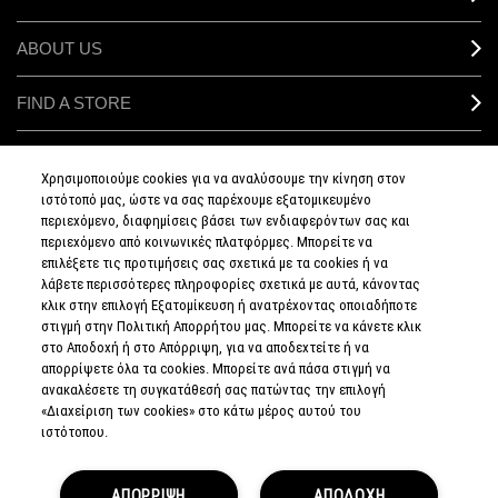
ABOUT US
FIND A STORE
MAKEUP SERVICES
Χρησιμοποιούμε cookies για να αναλύσουμε την κίνηση στον
ιστότοπό μας, ώστε να σας παρέχουμε εξατομικευμένο
SIGN UP FOR EMAIL
περιεχόμενο, διαφημίσεις βάσει των ενδιαφερόντων σας και
περιεχόμενο από κοινωνικές πλατφόρμες. Μπορείτε να
επιλέξετε τις προτιμήσεις σας σχετικά με τα cookies ή να
My M•A•C / SIGN IN
λάβετε περισσότερες πληροφορίες σχετικά με αυτά, κάνοντας
κλικ στην επιλογή Εξατομίκευση ή ανατρέχοντας οποιαδήποτε
στιγμή στην Πολιτική Απορρήτου μας. Μπορείτε να κάνετε κλικ
στο Αποδοχή ή στο Απόρριψη, για να αποδεχτείτε ή να
απορρίψετε όλα τα cookies. Μπορείτε ανά πάσα στιγμή να
CONNECT
ανακαλέσετε τη συγκατάθεσή σας πατώντας την επιλογή
«Διαχείριση των cookies» στο κάτω μέρος αυτού του
ιστότοπου.
PRIVACY POLICY
ΑΠΟΡΡΙΨΗ
ΑΠΟΔΟΧΗ