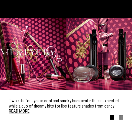
Two kits for eyes in cool and smoky hues invite the unexpected,
while a duo of dreamy kits for lips feature shades from candy
READ MORE
cane red to warm cocoa spice.