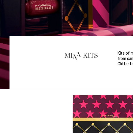
Kits of m
from can
Glitter f