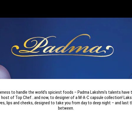
rceness to handle the world’s spiciest foods – Padma Lakshmi’s talents hav
to host of Top Chef…and now, to designer of a M∙A∙C capsule collection! Lak
yes, lips and cheeks, designed to take you from day to deep night – and last t
between.