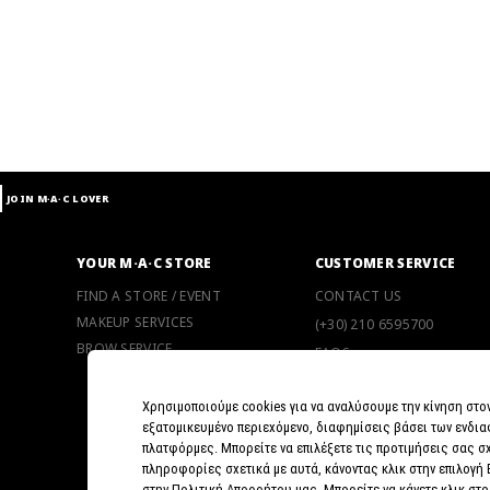
JOIN M∙A∙C LOVER
YOUR M·A·C STORE
CUSTOMER SERVICE
FIND A STORE / EVENT
CONTACT US
MAKEUP SERVICES
(+30) 210 6595700
BROW SERVICE
FAQS
SHIPPING INFO
Χρησιμοποιούμε cookies για να αναλύσουμε την κίνηση στο
RETURN POLICY
εξατομικευμένο περιεχόμενο, διαφημίσεις βάσει των ενδια
5 REASONS TO SHOP ONLI
πλατφόρμες. Μπορείτε να επιλέξετε τις προτιμήσεις σας σχ
πληροφορίες σχετικά με αυτά, κάνοντας κλικ στην επιλογή
στην Πολιτική Απορρήτου μας. Μπορείτε να κάνετε κλικ στο