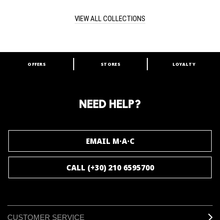
VIEW ALL COLLECTIONS
OFFERS
STORES
LOYALTY
ARE YOU A M·A·C LOVER?
Join our M·A·C loyalty program and enjoy
amazing benefits and gifts.
NEED HELP?
JOIN M∙A∙C LOVER
EMAIL M·A·C
CALL (+30) 210 6595700
CUSTOMER SERVICE