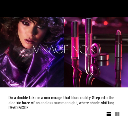
Do a double take in a noir mirage that blurs reality. Step into the
electric haze of an endless summer night, where shade-shifting
READ MORE
hues trip the mind in ultra-violets, magentas and steamy bronzes.