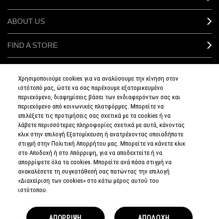
ABOUT US
FIND A STORE
MAKEUP SERVICES
Χρησιμοποιούμε cookies για να αναλύσουμε την κίνηση στον
ιστότοπό μας, ώστε να σας παρέχουμε εξατομικευμένο
SIGN UP FOR EMAIL
περιεχόμενο, διαφημίσεις βάσει των ενδιαφερόντων σας και
περιεχόμενο από κοινωνικές πλατφόρμες. Μπορείτε να
επιλέξετε τις προτιμήσεις σας σχετικά με τα cookies ή να
My M•A•C / SIGN IN
λάβετε περισσότερες πληροφορίες σχετικά με αυτά, κάνοντας
κλικ στην επιλογή Εξατομίκευση ή ανατρέχοντας οποιαδήποτε
στιγμή στην Πολιτική Απορρήτου μας. Μπορείτε να κάνετε κλικ
στο Αποδοχή ή στο Απόρριψη, για να αποδεχτείτε ή να
απορρίψετε όλα τα cookies. Μπορείτε ανά πάσα στιγμή να
CONNECT
ανακαλέσετε τη συγκατάθεσή σας πατώντας την επιλογή
«Διαχείριση των cookies» στο κάτω μέρος αυτού του
ιστότοπου.
PRIVACY POLICY
ΑΠΟΡΡΙΨΗ
ΑΠΟΔΟΧΗ