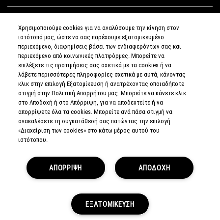
MAKEUP SERVICES
Χρησιμοποιούμε cookies για να αναλύσουμε την κίνηση στον
ιστότοπό μας, ώστε να σας παρέχουμε εξατομικευμένο
SIGN UP FOR EMAIL
περιεχόμενο, διαφημίσεις βάσει των ενδιαφερόντων σας και
περιεχόμενο από κοινωνικές πλατφόρμες. Μπορείτε να
επιλέξετε τις προτιμήσεις σας σχετικά με τα cookies ή να
My M•A•C / SIGN IN
λάβετε περισσότερες πληροφορίες σχετικά με αυτά, κάνοντας
κλικ στην επιλογή Εξατομίκευση ή ανατρέχοντας οποιαδήποτε
στιγμή στην Πολιτική Απορρήτου μας. Μπορείτε να κάνετε κλικ
στο Αποδοχή ή στο Απόρριψη, για να αποδεχτείτε ή να
απορρίψετε όλα τα cookies. Μπορείτε ανά πάσα στιγμή να
CONNECT
ανακαλέσετε τη συγκατάθεσή σας πατώντας την επιλογή
«Διαχείριση των cookies» στο κάτω μέρος αυτού του
ιστότοπου.
PRIVACY POLICY
ΑΠΟΡΡΙΨΗ
ΑΠΟΔΟΧΗ
TERMS & CONDITIONS
TERMS OF SALE
EUROPEAN ODR PLATFORM
COUNTERFEIT EDUCATION
MANAGE SITE COOKIES
ΕΞΑΤΟΜΙΚΕΥΣΗ
© MAKE-UP ART COSMETICS. ALL WORLDWIDE RIGHTS
RESERVED.