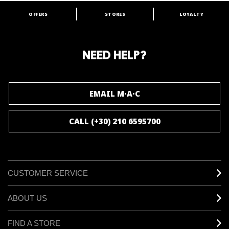
OFFERS
STORES
LOYALTY
ARE YOU A M·A·C LOVER?
Join our M·A·C loyalty program and enjoy
amazing benefits and gifts.
NEED HELP?
JOIN M∙A∙C LOVER
EMAIL M·A·C
CALL (+30) 210 6595700
CUSTOMER SERVICE
ABOUT US
FIND A STORE