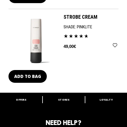
STROBE CREAM
SHADE:
PINKLITE
49,00€
ADD TO BAG
OFFERS
STORES
LOYALTY
ARE YOU A M·A·C LOVER?
Join our M·A·C loyalty program and enjoy
amazing benefits and gifts.
NEED HELP?