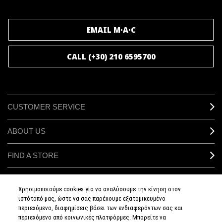
JOIN M∙A∙C LOVER
EMAIL M·A·C
CALL (+30) 210 6595700
CUSTOMER SERVICE
ABOUT US
FIND A STORE
MAKEUP SERVICES
Χρησιμοποιούμε cookies για να αναλύσουμε την κίνηση στον
ιστότοπό μας, ώστε να σας παρέχουμε εξατομικευμένο
SIGN UP FOR EMAIL
περιεχόμενο, διαφημίσεις βάσει των ενδιαφερόντων σας και
περιεχόμενο από κοινωνικές πλατφόρμες. Μπορείτε να