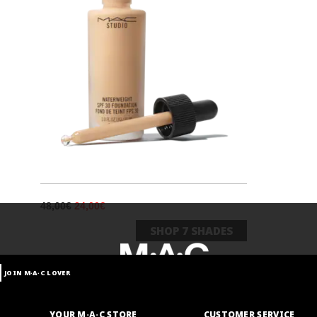
48,00€
24,00€
SHOP
7
SHADES
NC30
ΦΥΣΙΚΟ ΣΑΤΙΝΕ
JOIN M∙A∙C LOVER
NC35
ΦΥΣΙΚΟ ΣΑΤΙΝΕ
YOUR M·A·C STORE
CUSTOMER SERVICE