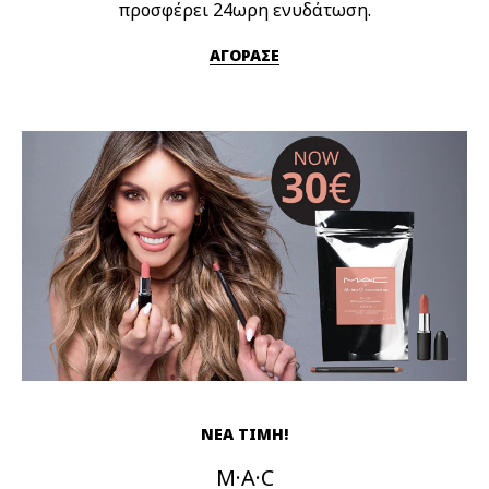
προσφέρει 24ωρη ενυδάτωση.
ΑΓΟΡΑΣΕ
ΝΕΑ ΤΙΜΗ!
M·A·C