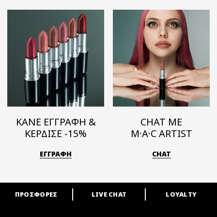
ΚΑΝΕ ΕΓΓΡΑΦΗ &
CHAT ΜΕ
ΚΕΡΔΙΣΕ -15%
M·A·C ARTIST
ΕΓΓΡΑΦΗ
CHAT
ΠΡΟΣΦΟΡΕΣ
LIVE CHAT
LOYALTY
ARE YOU A M·A·C LOVER?
Γίνε μέλος του προγράμματος επιβράβευσης της M·A·C και απόλαυσε