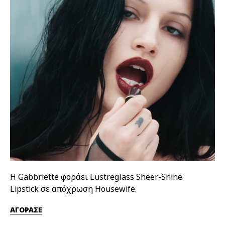
Η Gabbriette φοράει Lustreglass Sheer-Shine
Η 
Lipstick σε απόχρωση Housewife.
απ
ΑΓΟΡΑΣΕ
ΑΓ