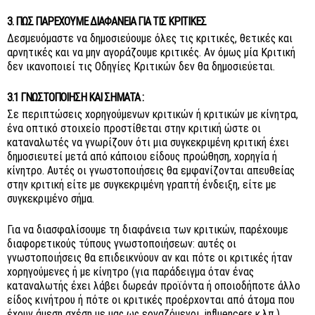
3. ΠΏΣ ΠΑΡΈΧΟΥΜΕ ΔΙΑΦΆΝΕΙΑ ΓΙΑ ΤΙΣ ΚΡΙΤΙΚΈΣ
Δεσμευόμαστε να δημοσιεύουμε όλες τις κριτικές, θετικές και
αρνητικές και να μην αγοράζουμε κριτικές. Αν όμως μία Κριτική
δεν ικανοποιεί τις Οδηγίες Κριτικών δεν θα δημοσιεύεται.
3.1 ΓΝΩΣΤΟΠΟΊΗΣΗ ΚΑΙ ΣΉΜΑΤΑ :
Σε περιπτώσεις χορηγούμενων κριτικών ή κριτικών με κίνητρα,
ένα οπτικό στοιχείο προστίθεται στην κριτική ώστε οι
καταναλωτές να γνωρίζουν ότι μια συγκεκριμένη κριτική έχει
δημοσιευτεί μετά από κάποιου είδους προώθηση, χορηγία ή
κίνητρο. Αυτές οι γνωστοποιήσεις θα εμφανίζονται απευθείας
στην κριτική είτε με συγκεκριμένη γραπτή ένδειξη, είτε με
συγκεκριμένο σήμα.
Για να διασφαλίσουμε τη διαφάνεια των κριτικών, παρέχουμε
διαφορετικούς τύπους γνωστοποιήσεων: αυτές οι
γνωστοποιήσεις θα επιδεικνύουν αν και πότε οι κριτικές ήταν
χορηγούμενες ή με κίνητρο (για παράδειγμα όταν ένας
καταναλωτής έχει λάβει δωρεάν προϊόντα ή οποιοδήποτε άλλο
είδος κινήτρου ή πότε οι κριτικές προέρχονται από άτομα που
έχουν άμεση σχέση με μας ως εργαζόμενοι, influencers κ.λπ.).