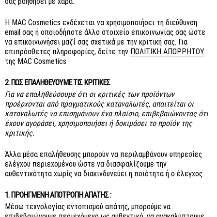
σας βοηθήσει με χαρά.
Η MAC Cosmetics ενδέχεται να χρησιμοποιήσει τη διεύθυνση
email σας ή οποιοδήποτε άλλο στοιχείο επικοινωνίας σας ώστε
να επικοινωνήσει μαζί σας σχετικά με την κριτική σας. Για
επιπρόσθετες πληροφορίες, δείτε την
ΠΟΛΙΤΙΚΉ ΑΠΟΡΡΉΤΟΥ
της MAC Cosmetics
2. ΠΏΣ ΕΠΑΛΗΘΕΎΟΥΜΕ ΤΙΣ ΚΡΙΤΙΚΈΣ
Για να επαληθεύσουμε ότι οι κριτικές των προϊόντων
προέρχονται από πραγματικούς καταναλωτές, απαιτείται οι
καταναλωτές να επισημάνουν ένα πλαίσιο, επιβεβαιώνοντας ότι
έχουν αγοράσει, χρησιμοποιήσει ή δοκιμάσει το προϊόν της
κριτικής.
Άλλα μέσα επαλήθευσης μπορούν να περιλαμβάνουν υπηρεσίες
ελέγχου περιεχομένου ώστε να διασφαλίζουμε την
αυθεντικότητα χωρίς να διακινδυνεύει η ποιότητα ή ο έλεγχος:
1. ΠΡΟΗΓΜΈΝΗ ΑΠΟΤΡΟΠΉ ΑΠΆΤΗΣ :
Μέσω τεχνολογίας εντοπισμού απάτης, μπορούμε να
επιβεβαιώνουμε περιεχόμενο ως αυθεντικό, να ανακαλύπτουμε