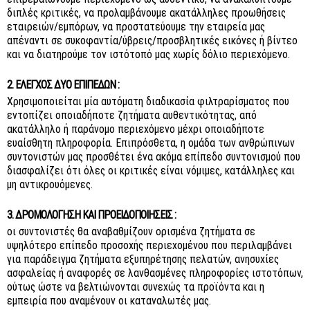
διπλές κριτικές, να προλαμβάνουμε ακατάλληλες προωθήσεις
εταιρειών/εμπόρων, να προστατεύουμε την εταιρεία μας
απέναντι σε συκοφαντία/ύβρεις/προσβλητικές εικόνες ή βίντεο
και να διατηρούμε τον ιστότοπό μας χωρίς δόλιο περιεχόμενο.
2. ΈΛΕΓΧΟΣ ΔΎΟ ΕΠΙΠΈΔΩΝ :
Χρησιμοποιείται μία αυτόματη διαδικασία φιλτραρίσματος που
εντοπίζει οποιαδήποτε ζητήματα αυθεντικότητας, από
ακατάλληλο ή παράνομο περιεχόμενο μέχρι οποιαδήποτε
ευαίσθητη πληροφορία. Επιπρόσθετα, η ομάδα των ανθρώπινων
συντονιστών μας προσθέτει ένα ακόμα επίπεδο συντονισμού που
διασφαλίζει ότι όλες οι κριτικές είναι νόμιμες, κατάλληλες και
μη αντικρουόμενες.
3. ΔΡΟΜΟΛΌΓΗΣΗ ΚΑΙ ΠΡΟΕΙΔΟΠΟΙΉΣΕΙΣ :
οι συντονιστές θα αναβαθμίζουν ορισμένα ζητήματα σε
υψηλότερο επίπεδο προσοχής περιεχομένου που περιλαμβάνει
για παράδειγμα ζητήματα εξυπηρέτησης πελατών, ανησυχίες
ασφαλείας ή αναφορές σε λανθασμένες πληροφορίες ιστοτόπων,
ούτως ώστε να βελτιώνονται συνεχώς τα προϊόντα και η
εμπειρία που αναμένουν οι καταναλωτές μας.