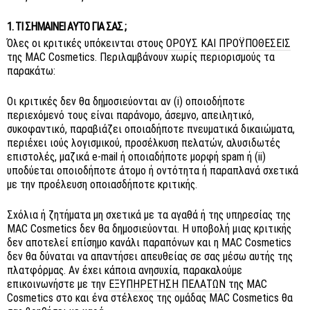
1. ΤΙ ΣΗΜΑΊΝΕΙ ΑΥΤΌ ΓΙΑ ΣΑΣ ;
Όλες οι κριτικές υπόκεινται στους
ΌΡΟΥΣ ΚΑΙ ΠΡΟΫΠΟΘΈΣΕΙΣ
της MAC Cosmetics. Περιλαμβάνουν χωρίς περιορισμούς τα
παρακάτω:
Οι κριτικές δεν θα δημοσιεύονται αν (i) οποιοδήποτε
περιεχόμενό τους είναι παράνομο, άσεμνο, απειλητικό,
συκοφαντικό, παραβιάζει οποιαδήποτε πνευματικά δικαιώματα,
περιέχει ιούς λογισμικού, προσέλκυση πελατών, αλυσιδωτές
επιστολές, μαζικά e-mail ή οποιαδήποτε μορφή spam ή (ii)
υποδύεται οποιοδήποτε άτομο ή οντότητα ή παραπλανά σχετικά
με την προέλευση οποιασδήποτε κριτικής.
Σχόλια ή ζητήματα μη σχετικά με τα αγαθά ή της υπηρεσίας της
MAC Cosmetics δεν θα δημοσιεύονται. Η υποβολή μιας κριτικής
δεν αποτελεί επίσημο κανάλι παραπόνων και η MAC Cosmetics
δεν θα δύναται να απαντήσει απευθείας σε σας μέσω αυτής της
πλατφόρμας. Αν έχει κάποια ανησυχία, παρακαλούμε
επικοινωνήστε με την
ΕΞΥΠΗΡΈΤΗΣΗ ΠΕΛΑΤΏΝ
της MAC
Cosmetics στο και ένα στέλεχος της ομάδας MAC Cosmetics θα