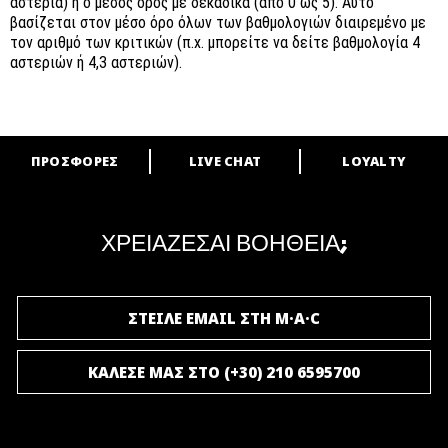
αστέρια) ή ο μέσος όρος με δεκαδικά (από 0 ως 5). Αυτό
βασίζεται στον μέσο όρο όλων των βαθμολογιών διαιρεμένο με
τον αριθμό των κριτικών (π.χ. μπορείτε να δείτε βαθμολογία 4
αστεριών ή 4,3 αστεριών).
ΠΡΟΣΦΟΡΕΣ
LIVE CHAT
LOYALTY
ARE YOU A M·A·C LOVER?
Γίνε μέλος του προγράμματος επιβράβευσης της M·A·C και απόλαυσε
μοναδικά προνόμια και δώρα.
ΧΡΕΙΑΖΕΣΑΙ ΒΟΗΘΕΙΑ;
ΓΙΝΕ ΜΕΛΟΣ ΤΟΥ M·A·C LOVER
ΣΤΕΙΛΕ EMAIL ΣΤΗ M·A·C
ΚΑΛΕΣΕ ΜΑΣ ΣΤΟ (+30) 210 6595700