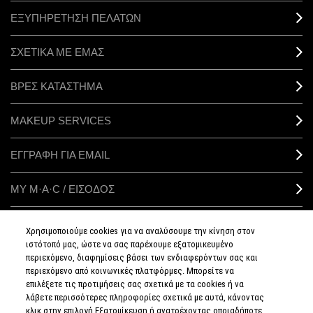
ΕΞΥΠΗΡΕΤΗΣΗ ΠΕΛΑΤΩΝ
ΣΧΕΤΙΚΑ ΜΕ ΕΜΑΣ
ΒΡΕΣ ΚΑΤΑΣΤΗΜΑ
MAKEUP SERVICES
ΕΓΓΡΑΦΗ ΓΙΑ EMAIL
ΜΥ M·A·C / ΕΙΣΟΔΟΣ
Χρησιμοποιούμε cookies για να αναλύσουμε την κίνηση στον
ιστότοπό μας, ώστε να σας παρέχουμε εξατομικευμένο
ΣΥΝΔΕΘΕΙΤΕ
περιεχόμενο, διαφημίσεις βάσει των ενδιαφερόντων σας και
περιεχόμενο από κοινωνικές πλατφόρμες. Μπορείτε να
επιλέξετε τις προτιμήσεις σας σχετικά με τα cookies ή να
λάβετε περισσότερες πληροφορίες σχετικά με αυτά, κάνοντας
κλικ στην επιλογή Εξατομίκευση ή ανατρέχοντας οποιαδήποτε