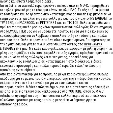
άνεσης και αποτέλεσμα που διαρκεί.
Για να δείτε τα νέα καλύτερα προϊόντα makeup από τη M·A·C, περιηγηθείτε
στο ηλεκτρονικό μας κατάστημα κάνοντας κλικ
ΕΔΏ
. Εκτός από τα φυσικά
καταστήματα και το ηλεκτρονικό κατάστημα maccosmetics.gr, μπορείτε να
ενημερώνεστε για όλες τις νέες συλλογές και προϊόντα στο
INSTAGRAM
, το
TWITTER
, το
FACEBOOK
, το
PINTEREST
και το
TIK TOK
. Θέλετε να μαθαίνετε
πρώτοι για τις κυκλοφορίες νέων προϊόντων και συλλογών; Κάντε εγγραφή
στο
NEWSLETTER
μας για να μαθαίνετε πρώτοι τα νέα για τις επικείμενες
κυκλοφορίες μας και να λαμβάνετε αποκλειστικές εκπτώσεις και πολλά
περισσότερα. Θέλετε πραγματικά να είστε ενημερωμένοι; Επισημοποιήστε
την αγάπη σας και γίνετε M·A·C Lover συμμετέχοντας στο
ΠΡΌΓΡΑΜΜΑ
ΕΠΙΒΡΆΒΕΥΣΉΣ
μας. Με κάθε παραγγελία και μεταφορά – μεγάλη ή μικρή – τα
μέλη μας κερδίζουν πόντους για μελλοντικές αγορές, πρόσβαση πριν από το
ευρύ κοινό σε νέες συλλογές και συνεργασίες, προσκλήσεις για
αποκλειστικές εκδηλώσεις σε καταστήματα ή στο διαδίκτυο, ειδικές
εποχιακές προσφορές και πολλά περισσότερα. Σε τελική ανάλυση, η
αφοσίωση ανταμείβεται.
Από προϊόντα makeup για το πρόσωπο μέχρι προϊόντα χρώματος υψηλής
απόδοσης για τα μάτια, προϊόντα περιποίησης της επιδερμίδας και κραγιόν,
υπάρχει πάντοτε κάτι καινούργιο για να ανακαλύψετε και να
πειραματιστείτε. Μάθετε πώς να δημιουργείτε τις τελευταίες τάσεις ή να
αξιοποιείτε τις τελευταίες κυκλοφορίες στο
YOUTUBE
, όπου οι M·A·C
Artists, οι αγαπημένοι σας influencers και πολλοί περισσότεροι δείχνουν
εύκολους τρόπους με τους οποίους μπορείτε να δημιουργήσετε
οποιοδήποτε look.