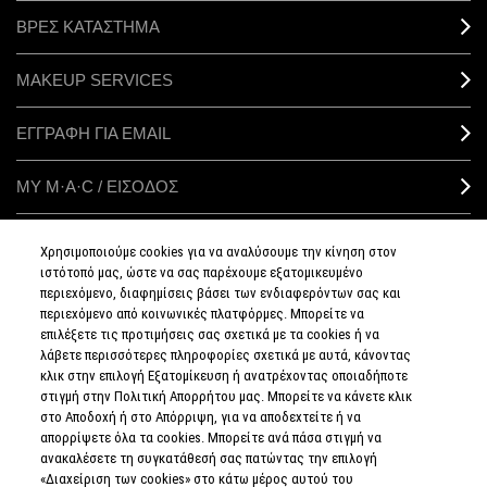
ΒΡΕΣ ΚΑΤΑΣΤΗΜΑ
MAKEUP SERVICES
ΕΓΓΡΑΦΗ ΓΙΑ EMAIL
ΜΥ M·A·C / ΕΙΣΟΔΟΣ
Χρησιμοποιούμε cookies για να αναλύσουμε την κίνηση στον
ιστότοπό μας, ώστε να σας παρέχουμε εξατομικευμένο
ΣΥΝΔΕΘΕΙΤΕ
περιεχόμενο, διαφημίσεις βάσει των ενδιαφερόντων σας και
περιεχόμενο από κοινωνικές πλατφόρμες. Μπορείτε να
επιλέξετε τις προτιμήσεις σας σχετικά με τα cookies ή να
λάβετε περισσότερες πληροφορίες σχετικά με αυτά, κάνοντας
κλικ στην επιλογή Εξατομίκευση ή ανατρέχοντας οποιαδήποτε
στιγμή στην Πολιτική Απορρήτου μας. Μπορείτε να κάνετε κλικ
ΠΟΛΙΤΙΚΗ
ΑΠΟΡΡΗΤΟΥ
στο Αποδοχή ή στο Απόρριψη, για να αποδεχτείτε ή να
ΟΡΟΙ &
απορρίψετε όλα τα cookies. Μπορείτε ανά πάσα στιγμή να
ΠΡΟΥΠΟΘΕΣΕΙΣ
ανακαλέσετε τη συγκατάθεσή σας πατώντας την επιλογή
ΟΡΟΙ
ΠΩΛΗΣΗΣ
«Διαχείριση των cookies» στο κάτω μέρος αυτού του