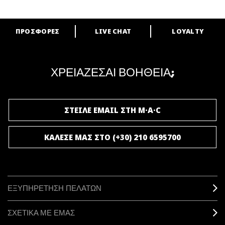
ΠΡΟΣΦΟΡΕΣ
LIVE CHAT
LOYALTY
ARE YOU A M·A·C LOVER?
Γίνε μέλος του προγράμματος επιβράβευσης της M·A·C και απόλαυσε
μοναδικά προνόμια και δώρα.
ΧΡΕΙΑΖΕΣΑΙ ΒΟΗΘΕΙΑ;
ΓΙΝΕ ΜΕΛΟΣ ΤΟΥ M·A·C LOVER
ΣΤΕΙΛΕ EMAIL ΣΤΗ M·A·C
ΚΑΛΕΣΕ ΜΑΣ ΣΤΟ (+30) 210 6595700
ΕΞΥΠΗΡΕΤΗΣΗ ΠΕΛΑΤΩΝ
ΣΧΕΤΙΚΑ ΜΕ ΕΜΑΣ