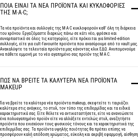
ΠΟΙΑ ΕΙΝΑΙ ΤΑ ΝΕΑ ΠΡΟΪΟΝΤΑ ΚΑΙ ΚΥΚΛΟΦΟΡΙΕΣ
ΤΗΣ M·A·C;
Τα νέα προϊόντα και συλλογές της M·A·C κυκλοφορούν καθ’ όλη τη διάρκεια
του χρόνου. Εργαζόμαστε διαρκώς πάνω σε κάτι νέο, φρέσκο και
συναρπαστικό σε όλες τις κατηγορίες, είτε πρόκειται για limited-edition
συλλογές, είτε για cult-favourite προϊόντα που ανασύρουμε από το vault μας.
Ανακαλύψτε τα τελευταία προϊόντα μας κάνοντας κλικ
ΕΔΏ
. Ανυπομονούμε
να πάθετε εμμονή με το νέο αγαπημένο σας προϊόν της M·A·C.
ΠΩΣ ΝΑ ΒΡΕΙΤΕ ΤΑ ΚΑΛΥΤΕΡΑ ΝΕΑ ΠΡΟΪΟΝΤΑ
MAKEUP
Για να βρείτε τα καλύτερα νέα προϊόντα makeup, σκεφτείτε τι ταιριάζει
καλύτερα στις ανάγκες, το στυλ, τον τύπο της επιδερμίδας και τα ειδικά
χαρακτηριστικά σας. Είτε θέλετε να αντικαταστήσετε, είτε να ανανεώσετε
ένα πολυαγαπημένο προϊόν είτε να αλλάξετε εντελώς στυλ, αναζητήστε
προϊόντα που ενισχύουν τους φυσικούς τόνους και τα χαρακτηριστικά της
επιδερμίδας σας. Τα προϊόντα υψηλής ποιότητας θα πρέπει επίσης να
προσφέρουν καλή απόδοση χρώματος, εύκολη και ακριβή εφαρμογή, αίσθηση