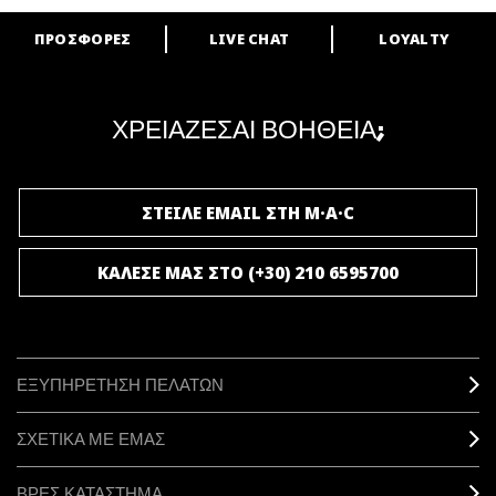
ΠΡΟΣΦΟΡΕΣ
LIVE CHAT
LOYALTY
ARE YOU A M·A·C LOVER?
Γίνε μέλος του προγράμματος επιβράβευσης της M·A·C και απόλαυσε
μοναδικά προνόμια και δώρα.
ΧΡΕΙΑΖΕΣΑΙ ΒΟΗΘΕΙΑ;
ΓΙΝΕ ΜΕΛΟΣ ΤΟΥ M·A·C LOVER
ΣΤΕΙΛΕ EMAIL ΣΤΗ M·A·C
ΚΑΛΕΣΕ ΜΑΣ ΣΤΟ (+30) 210 6595700
ΕΞΥΠΗΡΕΤΗΣΗ ΠΕΛΑΤΩΝ
ΣΧΕΤΙΚΑ ΜΕ ΕΜΑΣ
ΒΡΕΣ ΚΑΤΑΣΤΗΜΑ