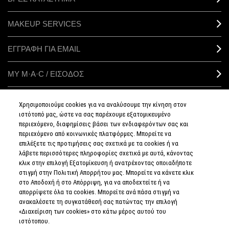
MAKEUP SERVICES
ΕΓΓΡΑΦΗ ΓΙΑ EMAIL
ΜΥ M·A·C / ΕΙΣΟΔΟΣ
Χρησιμοποιούμε cookies για να αναλύσουμε την κίνηση στον
ιστότοπό μας, ώστε να σας παρέχουμε εξατομικευμένο
ΣΥΝΔΕΘΕΙΤΕ
περιεχόμενο, διαφημίσεις βάσει των ενδιαφερόντων σας και
περιεχόμενο από κοινωνικές πλατφόρμες. Μπορείτε να
επιλέξετε τις προτιμήσεις σας σχετικά με τα cookies ή να
λάβετε περισσότερες πληροφορίες σχετικά με αυτά, κάνοντας
κλικ στην επιλογή Εξατομίκευση ή ανατρέχοντας οποιαδήποτε
στιγμή στην Πολιτική Απορρήτου μας. Μπορείτε να κάνετε κλικ
ΠΟΛΙΤΙΚΗ
ΑΠΟΡΡΗΤΟΥ
στο Αποδοχή ή στο Απόρριψη, για να αποδεχτείτε ή να
ΟΡΟΙ &
απορρίψετε όλα τα cookies. Μπορείτε ανά πάσα στιγμή να
ΠΡΟΥΠΟΘΕΣΕΙΣ
ανακαλέσετε τη συγκατάθεσή σας πατώντας την επιλογή
ΟΡΟΙ
ΠΩΛΗΣΗΣ
«Διαχείριση των cookies» στο κάτω μέρος αυτού του
ΠΟΛΙΤΙΚΗ
ιστότοπου.
ΣΥΛΛΟΓΗΣ & ΔΙΑΧΕΙΡΙΣΗΣ