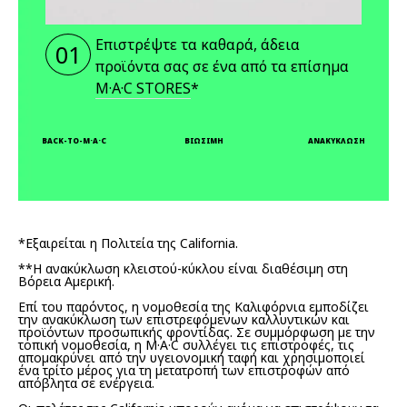
Επιστρέψτε τα καθαρά, άδεια
01
προϊόντα σας σε ένα από τα επίσημα
M·A·C STORES
*
BACK-TO-M·A·C
ΒΙΩΣΙΜΗ
ΑΝΑΚΥΚΛΩΣΗ
*Εξαιρείται η Πολιτεία της California.
**Η ανακύκλωση κλειστού-κύκλου είναι διαθέσιμη στη
Βόρεια Αμερική.
Επί του παρόντος, η νομοθεσία της Καλιφόρνια εμποδίζει
την ανακύκλωση των επιστρεφόμενων καλλυντικών και
προϊόντων προσωπικής φροντίδας. Σε συμμόρφωση με την
τοπική νομοθεσία, η M·A·C συλλέγει τις επιστροφές, τις
απομακρύνει από την υγειονομική ταφή και χρησιμοποιεί
ένα τρίτο μέρος για τη μετατροπή των επιστροφών από
απόβλητα σε ενέργεια.