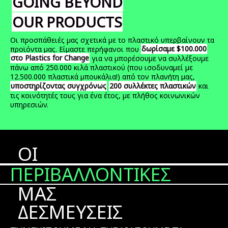
GOING BEYOND
OUR PRODUCTS
Οι προσπάθειές μας σχετικά με το πλαστικό υπερβαίνουν τα
δωρίσαμε $100.000
προϊόντα μας. Είμαστε περήφανοι που
στο Plastics for Change
για να μπορέσουμε να συλλέξουμε
πάνω από 250.000 κιλά πλαστικού (που ισοδυναμεί με
12.500.000 πλαστικά μπουκάλια!) από τον πλανήτη μας,
υποστηρίζοντας συγχρόνως
200 συλλέκτες πλαστικών
και
τις κοινότητές τους για ένα έτος, με πλήθος κοινωνικών
υπηρεσιών.
ΟΙ
ΠΕΡΙΒΑΛΛΟΝΤΙΚΕΣ
ΜΑΣ
ΔΕΣΜΕΥΣΕΙΣ