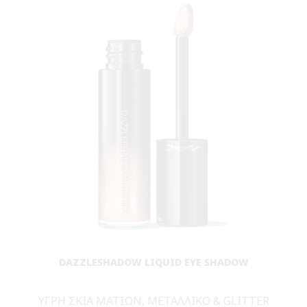
Όλοι έχουμε απογοητευτεί από την αγορά ενός προϊόντος
online που φαίνεται τέλειο στο μοντέλο της φωτογραφίας,
αλλά δεν έχει τον ίδιο αντίκτυπο στο δικό σας πρόσωπο.
Ευτυχώς, τώρα μπορείτε να δοκιμάσετε makeuo online με την
εφαρμογή Εικονικής Δοκιμής — οπότε οι ανησυχίες σας για το
ποια απόχρωση είναι καλύτερη ή για τη διαδικασία δοκιμής σε
ένα κατάστημα ανήκουν στο παρελθόν. Από eyeshadows μέχρι
ΨΕΎΤΙΚΕΣ ΒΛΕΦΑΡΊΔΕΣ
, mascara, lipstick και foundation,
μπορείτε να σχεδιάσετε την τέλεια εμφάνισή σας – έχοντας
πάντα την πολυτέλεια να δοκιμάσετε όσες αποχρώσεις θέλετε.
ΜΠΟΡΩ ΔΟΚΙΜΑΣΩ ΚΡΑΓΙΟΝ ΜΕ ΤΟ
VIRTUAL TRY-ON;
Ποτέ δεν υπήρξε ευκολότερος τρόπος να δοκιμάσετε κραγιόν από το
Lipstick Virtual Try-On. Επιλέξτε μια απόχρωση και κάντε κλικ στο «TRY
IT ON». Ενεργοποιήστε τη ζωντανή κάμερα και ανεβάστε μια
φωτογραφία από τη συσκευή σας ή επιλέξτε ένα μοντέλο. Στη
συνέχεια, επιλέξτε απόχρωση για να τη δείτε αμέσως επάνω στα χείλη