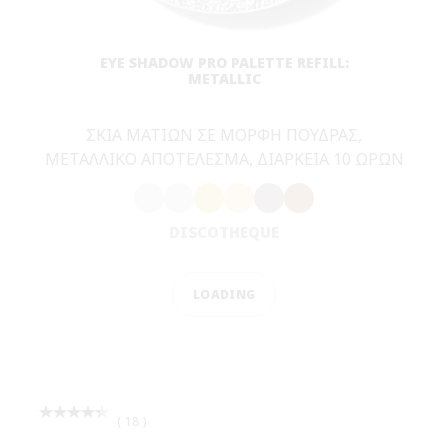
VIRTUAL TRY-ON
Μάθετε Περισσότερα
ΠΩΣ ΛΕΙΤΟΥΡΓΕΙ Η ΕΙΚΟΝΙΚΗ ΔΟΚΙΜΗ
MAKEUP (VIRTUAL TRY-ON);
Δοκιμάστε makeup online – άμεσα – με την εφαρμογή εικονικής
δοκιμής Virtual Try-On. Αυτό το καινοτόμο feature λειτουργεί
ως εικονικό makeup tester. Από
EYESHADOW
και
MASCARA
μέχρι
LIPSTICK
και
FOUNDATION
, μπορείτε να δημιουργήσετε
το επόμενο makeup look σας online και να πειραματιστείτε
εικονικά με διαφορετικές συνθέσεις και εκατοντάδες χρώματα
– και να βρείτε την τέλεια απόχρωση για εσάς, σας πριν
δεσμευτείτε με την αγορά της!