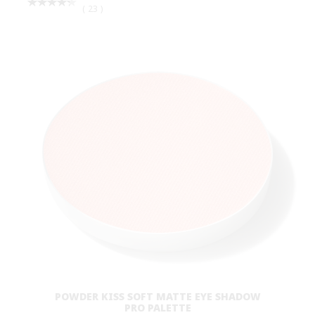
© MAKE-UP ART COSMETICS.
ALL WORLDWIDE RIGHTS RESERVED.