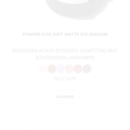
ΜΥ M·A·C / ΕΙΣΟΔΟΣ
ΣΥΝΔΕΘΕΙΤΕ
ΠΟΛΙΤΙΚΗ
ΑΠΟΡΡΗΤΟΥ
ΟΡΟΙ &
ΠΡΟΥΠΟΘΕΣΕΙΣ
ΟΡΟΙ
ΠΩΛΗΣΗΣ
ΠΟΛΙΤΙΚΗ
ΣΥΛΛΟΓΗΣ & ΔΙΑΧΕΙΡΙΣΗΣ
ΑΞΙΟΛΟΓΗΣΕΩΝ
ΕΝΗΜΕΡΩΘΕΙΤΕ
ΓΙΑ ΤΑ ΠΛΑΣΤΑ
ΠΡΟΪΟΝΤΑ
ΔΙΑΧΕΙΡΙΣΤΕΙΤΕ
ΤΑ COOKIES
ΤΟΥ ΙΣΤΟΤΟΠΟΥ