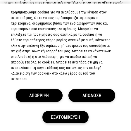
Χρησιμοποιούμε cookies για να αναλύσουμε την κίνηση στον
ιστότοπό μας, ώστε να σας παρέχουμε εξατομικευμένο
περιεχόμενο, διαφημίσεις βάσει των ενδιαφερόντων σας και
περιεχόμενο από κοινωνικές πλατφόρμες. Μπορείτε να
επιλέξετε τις προτιμήσεις σας σχετικά με τα cookies ή να
λάβετε περισσότερες πληροφορίες σχετικά με αυτά, κάνοντας
κλικ στην επιλογή Εξατομίκευση ή ανατρέχοντας οποιαδήποτε
στιγμή στην Πολιτική Απορρήτου μας. Μπορείτε να κάνετε κλικ
στο Αποδοχή ή στο Απόρριψη, για να αποδεχτείτε ή να
απορρίψετε όλα τα cookies. Μπορείτε ανά πάσα στιγμή να
ανακαλέσετε τη συγκατάθεσή σας πατώντας την επιλογή
«Διαχείριση των cookies» στο κάτω μέρος αυτού του
ιστότοπου.
ΑΠΟΡΡΙΨΗ
ΑΠΟΔΟΧΗ
ΕΞΑΤΟΜΙΚΕΥΣΗ
ΠΡΟΣΦΟΡΕΣ
LIVE CHAT
LOYALTY
ARE YOU A M·A·C LOVER?