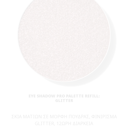
PENCIL
24ΩΡΗ ΔΙΑΡΚΕΙΑ, ΔΕΝ ΜΟΥΤΖΟΥΡΩΝΕΙ/
ΑΔΙΑΒΡΟΧΟ, ΆΚΡΟ ΑΚΡΙΒΕΙΑΣ 1 ΧΙΛΙΟΣΤΟΥ
STYLIZED
LOADING
(
69
)
BESTSELLER