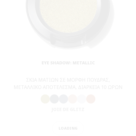
CLEAR
LOADING
(
49
)