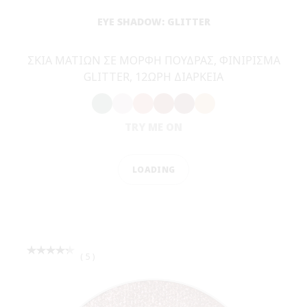
(
130
)
BESTSELLER
M·A·C PRO BROW DEFINER 1MM TIP BROW