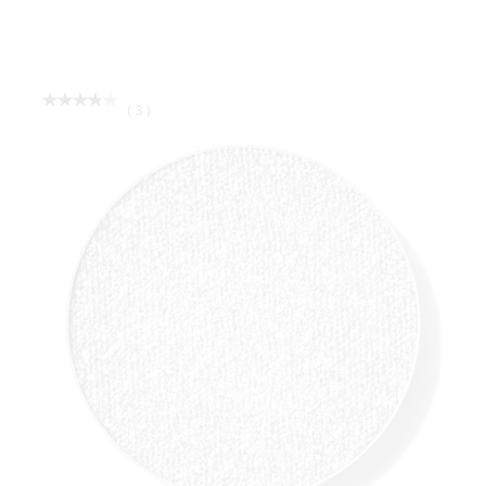
EYE BROWS BIG BOOST FIBRE GEL
ΔΗΜΙΟΥΡΓΕΙ ΟΓΚΟ ΧΑΡΗ ΣΤΙΣ ΜΙΚΡΟΪΝΕΣ,
ΧΤΕΝΙΖΕΙ/ΔΙΝΕΙ ΣΧΗΜΑ ΚΑΙ ΟΓΚΟ ΣΤΑ ΦΡΥΔΙΑ,
ΑΔΙΑΒΡΟΧΗ 24ΩΡΗ ΔΙΑΡΚΕΙΑ
BRUNETTE
LOADING