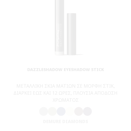
σας — και με το υπόλοιπο makeup που φοράτε.
ΜΠΟΡΩ ΔΟΚΙΜΑΣΩ FOUNDATION ΜΕ ΤΟ
VIRTUAL TRY-ON;
Το foundation είναι ίσως η πιο απαιτητική σύνθεση για να
επιλέξετε χωρίς να τη δοκιμάσετε στο πρόσωπό σας – και
είναι επίσης το πιο σημαντικό προϊόν για να ταιριάξετε σκιές.
Όσο καλύτερα ταιριάζει η απόχρωση με τον φυσικό τόνο της
επιδερμίδας σας, τόσο πιο απρόσκοπτη θα φαίνεται η κάλυψη
σας. Με το Foundation Virtual Try-On, μπορείτε να το
δοκιμάσετε πριν αγοράσετε – συμπεριλαμβανομένου του MAC
foundation που αναδείξατε ως #1. Το
STUDIO FIX FLUID SPF
15
διατίθεται σε 63 all-inclusive, colour-true αποχρώσεις για να
διαλέξετε, ώστε να βρείτε το απόλυτο match μέσα σε λίγα
λεπτά.