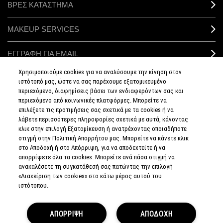
ΒΡΕΣ ΚΑΤΑΣΤΗΜΑ
MAKEUP SERVICES
ΕΓΓΡΑΦΗ ΓΙΑ EMAIL
Χρησιμοποιούμε cookies για να αναλύσουμε την κίνηση στον
ΜΥ M·A·C / ΕΙΣΟΔΟΣ
ιστότοπό μας, ώστε να σας παρέχουμε εξατομικευμένο
περιεχόμενο, διαφημίσεις βάσει των ενδιαφερόντων σας και
περιεχόμενο από κοινωνικές πλατφόρμες. Μπορείτε να
επιλέξετε τις προτιμήσεις σας σχετικά με τα cookies ή να
λάβετε περισσότερες πληροφορίες σχετικά με αυτά, κάνοντας
ΣΥΝΔΕΘΕΙΤΕ
κλικ στην επιλογή Εξατομίκευση ή ανατρέχοντας οποιαδήποτε
στιγμή στην Πολιτική Απορρήτου μας. Μπορείτε να κάνετε κλικ
στο Αποδοχή ή στο Απόρριψη, για να αποδεχτείτε ή να
απορρίψετε όλα τα cookies. Μπορείτε ανά πάσα στιγμή να
ανακαλέσετε τη συγκατάθεσή σας πατώντας την επιλογή
ΠΟΛΙΤΙΚΗ
«Διαχείριση των cookies» στο κάτω μέρος αυτού του
ΑΠΟΡΡΗΤΟΥ
ιστότοπου.
ΟΡΟΙ &
ΠΡΟΥΠΟΘΕΣΕΙΣ
ΟΡΟΙ
ΠΩΛΗΣΗΣ
ΑΠΟΡΡΙΨΗ
ΑΠΟΔΟΧΗ
ΠΟΛΙΤΙΚΗ
ΣΥΛΛΟΓΗΣ & ΔΙΑΧΕΙΡΙΣΗΣ