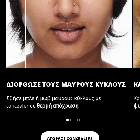
ΔΙΟΡΘΩΣΕ ΤΟΥΣ ΜΑΥΡΟΥΣ ΚΥΚΛΟΥΣ
Κ
ς
Σβήσε μπλε ή μωβ μαύρους κύκλους με
Κρ
.
concealer σε
θερμή απόχρωση
.
ψυ
ΑΓΟΡΑΣΕ CONCEALERS