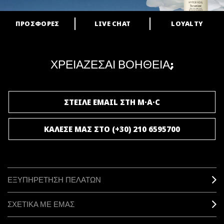
ΠΡΟΣΦΟΡΕΣ
LIVE CHAT
LOYALTY
ARE YOU A M·A·C LOVER?
Γίνε μέλος του προγράμματος επιβράβευσης της M·A·C και απόλαυσε
μοναδικά προνόμια και δώρα.
ΧΡΕΙΑΖΕΣΑΙ ΒΟΗΘΕΙΑ;
ΓΙΝΕ ΜΕΛΟΣ ΤΟΥ M·A·C LOVER
ΣΤΕΙΛΕ EMAIL ΣΤΗ M·A·C
ΚΑΛΕΣΕ ΜΑΣ ΣΤΟ (+30) 210 6595700
ΕΞΥΠΗΡΕΤΗΣΗ ΠΕΛΑΤΩΝ
ΣΧΕΤΙΚΑ ΜΕ ΕΜΑΣ