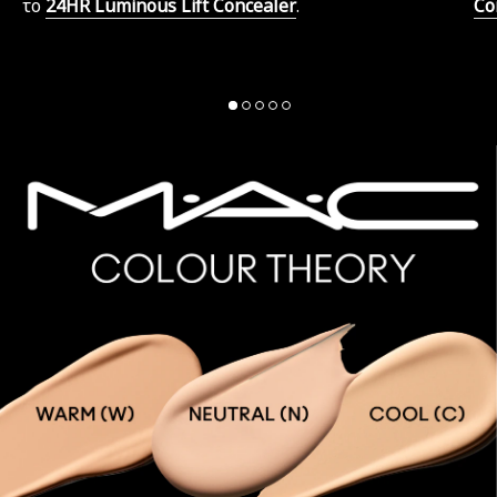
το
24HR Luminous Lift Concealer
.
Co