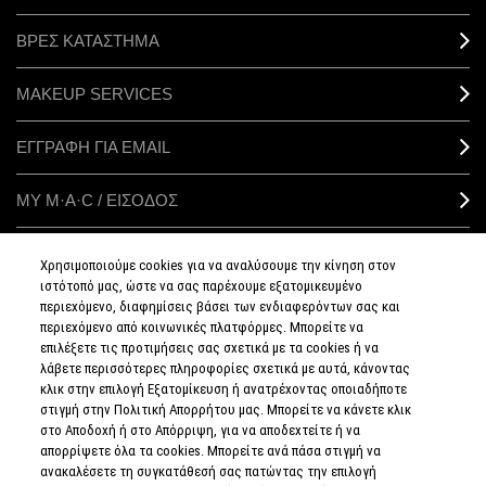
ΒΡΕΣ ΚΑΤΑΣΤΗΜΑ
MAKEUP SERVICES
ΕΓΓΡΑΦΗ ΓΙΑ EMAIL
ΜΥ M·A·C / ΕΙΣΟΔΟΣ
Χρησιμοποιούμε cookies για να αναλύσουμε την κίνηση στον
ιστότοπό μας, ώστε να σας παρέχουμε εξατομικευμένο
ΣΥΝΔΕΘΕΙΤΕ
περιεχόμενο, διαφημίσεις βάσει των ενδιαφερόντων σας και
περιεχόμενο από κοινωνικές πλατφόρμες. Μπορείτε να
επιλέξετε τις προτιμήσεις σας σχετικά με τα cookies ή να
λάβετε περισσότερες πληροφορίες σχετικά με αυτά, κάνοντας
κλικ στην επιλογή Εξατομίκευση ή ανατρέχοντας οποιαδήποτε
στιγμή στην Πολιτική Απορρήτου μας. Μπορείτε να κάνετε κλικ
ΠΟΛΙΤΙΚΗ
ΑΠΟΡΡΗΤΟΥ
στο Αποδοχή ή στο Απόρριψη, για να αποδεχτείτε ή να
ΟΡΟΙ &
απορρίψετε όλα τα cookies. Μπορείτε ανά πάσα στιγμή να
ΠΡΟΥΠΟΘΕΣΕΙΣ
ανακαλέσετε τη συγκατάθεσή σας πατώντας την επιλογή
ΟΡΟΙ