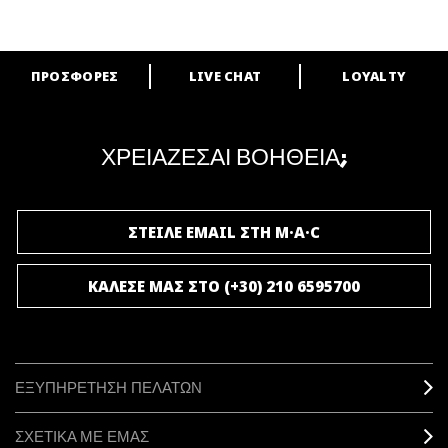
ΠΡΟΣΦΟΡΕΣ
LIVE CHAT
LOYALTY
ARE YOU A M·A·C LOVER?
Γίνε μέλος του προγράμματος επιβράβευσης της M·A·C και απόλαυσε
μοναδικά προνόμια και δώρα.
ΧΡΕΙΑΖΕΣΑΙ ΒΟΗΘΕΙΑ;
ΓΙΝΕ ΜΕΛΟΣ ΤΟΥ M·A·C LOVER
ΣΤΕΙΛΕ EMAIL ΣΤΗ M·A·C
ΚΑΛΕΣΕ ΜΑΣ ΣΤΟ (+30) 210 6595700
ΕΞΥΠΗΡΕΤΗΣΗ ΠΕΛΑΤΩΝ
ΣΧΕΤΙΚΑ ΜΕ ΕΜΑΣ