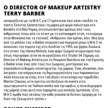
Ο DIRECTOR OF MAKEUP ARTISTRY
TERRY BARBER
συνεργάζεται με τη M·A·C για 17 χρόνια και έχει κάνει σχεδόν τα
πάντα. Έχοντας ξαναπετύχει τη μάρκα μία φορά παλιότερα στο
Bendel’s στη Νέα Υόρκη, εντυπωσιάστηκε αμέσως από τους
ανθρώπους πίσω από το σταντ με το extravagant στυλ, το κούρεμα
στυλ Μοϊκανού και τα τατουάζ. «Άνθρωποι σαν εμένα», λέει. Μια ηχώ
από το μέλλον του: ο Barber υπομονετικά περίμενε μέχρι η M·A·C να
συνεχίσει την πορεία της στο Λονδίνο το 1993, και βρήκε δουλειά
στο σταντ της Harvey Nichols, έναν φάρο ζωηρού ατομικισμού που
όπως περιγράφει ήταν σα να εργάζεσαι στο Studio 54. Σήμερα, ως
Director of Makeup Artistry για το Ηνωμένο Βασίλειο και την Ευρώπη,
ο Barber είναι ένας από τους πιο ζωηρούς, μοντέρνους και
απροκάλυπτα θερμός υποστηρικτής της μάρκας. Ένας showman, που
λατρεύει την ενέργεια και τη δημιουργικότητα των παρασκηνίων.
Αλλά όπου και αν είναι, είτε ταξιδεύει στον κόσμο και παραδίδει
Master Classes, είτε ηγείται επιδείξεων σε events είτε
πρωταγωνιστεί σε fashion weeks ανά την υφήλιο, η ποικιλομορφία
της μάρκας είναι αυτή που παραμένει μια συνεχής έμπνευση. «Στη
M·A·C έμαθα πώς να κάνω την κάθε γυναίκα να δείχνει όμορφη με το
δικό της ξεχωριστό τρόπο.»