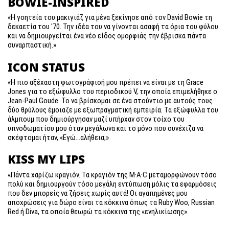
BOWIE-INSPIRED
«Η γοητεία του μακιγιάζ για μένα ξεκίνησε από τον David Bowie τη
δεκαετία του '70. Την ιδέα του να γίνονται ασαφή τα όρια του φύλου
και να δημιουργείται ένα νέο είδος ομορφιάς την έβρισκα πάντα
συναρπαστική.»
ICON STATUS
«Η πιο αξέχαστη φωτογράφισή μου πρέπει να είναι με τη Grace
Jones για το εξώφυλλο του περιοδικού V, την οποία επιμελήθηκε ο
Jean-Paul Goude. Το να βρίσκομαι σε ένα στούντιο με αυτούς τους
δύο θρύλους έμοιαζε με εξωπραγματική εμπειρία. Τα εξώφυλλα του
άλμπουμ που δημιούργησαν μαζί υπήρχαν στον τοίχο του
υπνοδωματίου μου όταν μεγάλωνα και το μόνο που συνέχιζα να
σκέφτομαι ήταν, «Εγώ...αλήθεια;»
KISS MY LIPS
«Πάντα χαρίζω κραγιόν. Τα κραγιόν της M·A·C μεταμορφώνουν τόσο
πολύ και δημιουργούν τόσο μεγάλη εντύπωση μόλις τα εφαρμόσεις
που δεν μπορείς να ζήσεις χωρίς αυτά! Οι αγαπημένες μου
αποχρώσεις για δώρο είναι τα κόκκινα όπως τα Ruby Woo, Russian
Red ή Diva, τα οποία θεωρώ τα κόκκινα της «ενηλικίωσης».