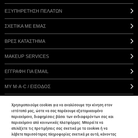
ΕΞΥΠΗΡΕΤΗΣΗ ΠΕΛΑΤΩΝ
ΣΧΕΤΙΚΑ ΜΕ ΕΜΑΣ
ΒΡΕΣ ΚΑΤΑΣΤΗΜΑ
MAKEUP SERVICES
ΕΓΓΡΑΦΗ ΓΙΑ EMAIL
ΜΥ M·A·C / ΕΙΣΟΔΟΣ
Χρησιμοποιούμε cookies για να αναλύσουμε την κίνηση στον
ιστότοπό μας, ώστε να σας παρέχουμε εξατομικευμένο
ΣΥΝΔΕΘΕΙΤΕ
περιεχόμενο, διαφημίσεις βάσει των ενδιαφερόντων σας και
περιεχόμενο από κοινωνικές πλατφόρμες. Μπορείτε να
επιλέξετε τις προτιμήσεις σας σχετικά με τα cookies ή να
λάβετε περισσότερες πληροφορίες σχετικά με αυτά, κάνοντας