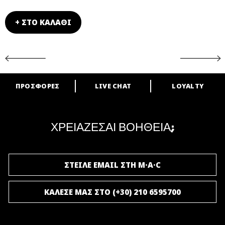
+ ΣΤΟ ΚΑΛΑΘΙ
ΠΡΟΣΦΟΡΕΣ
LIVE CHAT
LOYALTY
ARE YOU A M·A·C LOVER?
Γίνε μέλος του προγράμματος επιβράβευσης της M·A·C και απόλαυσε
μοναδικά προνόμια και δώρα.
ΧΡΕΙΑΖΕΣΑΙ ΒΟΗΘΕΙΑ;
ΓΙΝΕ ΜΕΛΟΣ ΤΟΥ M·A·C LOVER
ΣΤΕΙΛΕ EMAIL ΣΤΗ M·A·C
ΚΑΛΕΣΕ ΜΑΣ ΣΤΟ (+30) 210 6595700