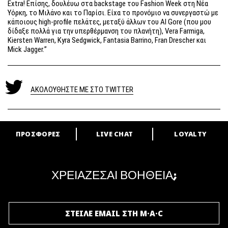
Extra! Επίσης, δουλέυω στα backstage του Fashion Week στη Νέα
Υόρκη, το Μιλάνο και το Παρίσι. Είχα το προνόμιο να συνεργαστώ με
κάποιους high-profile πελάτες, μεταξύ άλλων του Al Gore (που μου
δίδαξε πολλά για την υπερθέρμανση του πλανήτη), Vera Farmiga,
Kiersten Warren, Kyra Sedgwick, Fantasia Barrino, Fran Drescher και
Mick Jagger.”
ΑΚΟΛΟΥΘΗΣΤΕ ΜΕ ΣΤΟ TWITTER
ΠΡΟΣΦΟΡΕΣ
LIVE CHAT
LOYALTY
ARE YOU A M·A·C LOVER?
Γίνε μέλος του προγράμματος επιβράβευσης της M·A·C και απόλαυσε
μοναδικά προνόμια και δώρα.
ΧΡΕΙΑΖΕΣΑΙ ΒΟΗΘΕΙΑ;
ΓΙΝΕ ΜΕΛΟΣ ΤΟΥ M·A·C LOVER
ΣΤΕΙΛΕ EMAIL ΣΤΗ M·A·C