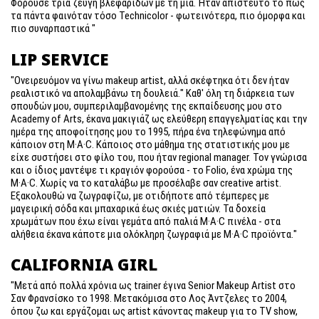
Φορούσε τρία ζεύγη βλεφαρίδων με τη μία. Ήταν απίστευτο το πώς
τα πάντα φαινόταν τόσο Technicolor - φωτεινότερα, πιο όμορφα και
πιο συναρπαστικά "
LIP SERVICE
"Ονειρευόμον να γίνω makeup artist, αλλά σκέφτηκα ότι δεν ήταν
ρεαλιστικό να απoλαμβάνω τη δουλειά." Καθ' όλη τη διάρκεια των
σπουδών μου, συμπεριλαμβανομένης της εκπαίδευσης μου στο
Academy of Arts, έκανα μακιγιάζ ως ελεύθερη επαγγελματίας και την
ημέρα της αποφοίτησης μου το 1995, πήρα ένα τηλεφώνημα από
κάποιον στη M·A·C. Κάποιος στο μάθημα της στατιστικής μου με
είχε συστήσει στο φίλο του, που ήταν regional manager. Τον γνώρισα
και ο ίδιος μαντέψε τι κραγιόν φορούσα - το Folio, ένα χρώμα της
M·A·C. Χωρίς να το καταλάβω με προσέλαβε σαν creative artist.
Εξακολουθώ να ζωγραφίζω, με οτιδήποτε από τέμπερες με
μαγειρική σόδα και μπαχαρικά έως σκιές ματιών. Τα δοχεία
χρωμάτων που έχω είναι γεμάτα από παλιά M·A·C πινέλα - στα
αλήθεια έκανα κάποτε μια ολόκληρη ζωγραφιά με M·A·C προϊόντα."
CALIFORNIA GIRL
"Μετά από πολλά χρόνια ως trainer έγινα Senior Makeup Artist στο
Σαν Φρανσίσκο το 1998. Μετακόμισα στο Λος Άντζελες το 2004,
όπου ζω και εργάζομαι ως artist κάνοντας makeup για το TV show,