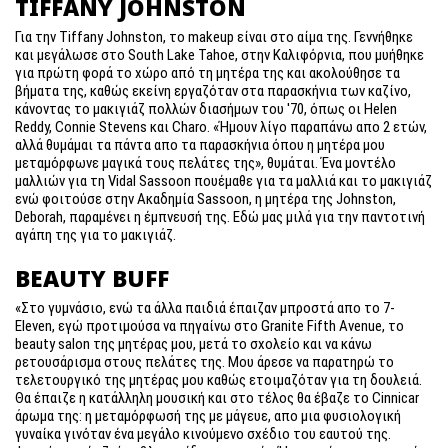
TIFFANY JOHNSTON
Για την Tiffany Johnston, το makeup είναι στο αίμα της. Γεννήθηκε
και μεγάλωσε στο South Lake Tahoe, στην Καλιφόρνια, που μυήθηκε
για πρώτη φορά το χώρο από τη μητέρα της και ακολούθησε τα
βήματα της, καθώς εκείνη εργαζόταν στα παρασκήνια των καζίνο,
κάνοντας το μακιγιάζ πολλών διασήμων του '70, όπως οι Helen
Reddy, Connie Stevens και Charo. «Ήμουν λίγο παραπάνω απο 2 ετών,
αλλά θυμάμαι τα πάντα απο τα παρασκήνια όπου η μητέρα μου
μεταμόρφωνε μαγικά τους πελάτες της», θυμάται. Ένα μοντέλο
μαλλιών για τη Vidal Sassoon πουέμαθε για τα μαλλιά και το μακιγιάζ
ενώ φοιτούσε στην Ακαδημία Sassoon, η μητέρα της Johnston,
Deborah, παραμένει η έμπνευσή της. Εδώ μας μιλά για την παντοτινή
αγάπη της για το μακιγιάζ.
BEAUTY BUFF
«Στο γυμνάσιο, ενώ τα άλλα παιδιά έπαιζαν μπροστά απο το 7-
Eleven, εγώ προτιμούσα να πηγαίνω στο Granite Fifth Avenue, το
beauty salon της μητέρας μου, μετά το σχολείο και να κάνω
ρετουσάρισμα στους πελάτες της. Μου άρεσε να παρατηρώ το
τελετουργικό της μητέρας μου καθώς ετοιμαζόταν για τη δουλειά.
Θα έπαιζε η κατάλληλη μουσική και στο τέλος θα έβαζε το Cinnicar
άρωμα της: η μεταμόρφωσή της με μάγευε, απο μια φυσιολογική
γυναίκα γινόταν ένα μεγάλο κινούμενο σχέδιο του εαυτού της.