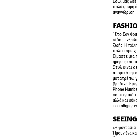
Εδώ, μας λέε
πολύχρωμη ά
αναγνώριση.
FASHIO
"Στο Σαν Φρα
είδος ανθρώ
ζωής. Η πόλη
πολιτισμών,
Είμαστε μια 
ημέρας και π
Στυλ είναι οτ
ατομικότητα.
μετατρέπω γ
βραδινά. Εφ
Phone Number
εσωτερικό το
αλλά και εύκ
το καθημεριν
SEEING
«Η φαντασία
Ήμουν ένα κα