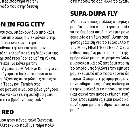
στο πρόσωπό σας, αλλά το αγαπώ
ι περισσότερα για την
νοδό του στην διεθνή
SUPA-DUPA FLY
«Υπήρξαν τόσες πολλές στιγμές 
N IN FOG CITY
μου όπου είχα σταματήσει και είχα
να το θυμάσαι αυτό, είναι μια μον
νσίσκο, υπάρχουν δύο από κάθε
ευκαιρία στη ζωή σου!". Αγάπησα
που από όλες τις εκφάνσεις της
φωτογράφιση για το εξώφυλλο το
 είναι ένα χωνευτήρι
της Missy Elliott ‘Best Best’. Όχι
 εθνικοτήτων και γεύσεων.
ενθουσιασμένη με το makeup της 
πόλη χαλαρή κατά τη διάρκεια της
ημέρα αλλά μου επέτρεψε να βάλ
ερισσότερο "dolled up" τη νύχτα.
μικροσκοπικά ροζ αστέρια στο 
ι έχει να κάνει με την
το οποίο υποδηλώνει την εμπισ
 Αγαπώ τα M·A·C Eye Kohls για να
μου έχει μετά από τόσα χρόνια δ
ρήγορα τα look από πρωινά σε
παρέα. Ο χώρος της ομορφιάς είν
αρμόζοντας αποχρώσεις όπως οι
συναισθηματικός - ένας makeup ar
, Teddy και Tarnish στο
στην κυριολεξία το πρόσωπο εν
υ ματιού είναι οχι μόνο γρήγορο
(και συχνά την αυτοεκτίμηση του
ολο να κάνετε τη μετάβαση απο
του. Έτσι έμαθα να είμαι καλός κα
ό στο βραδυνό σας look."
συνδέομαι με τον άνθρωπο που έ
μου."
 RED
 μου ήταν πάντα πολύ ζωντανή.
λλιτεχνικό παιδί με πάρα πολύ