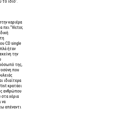
 το ίδιο".
στην καριέρα
 πει "Victor,
αδική
 τη
υ CD single
 απλά ήταν
εκείνη την
ω
πρόσωπό της,
τοσύνη που
ουλειάς
αι ιδιαίτερα
tist κρατάει
ός ανθρώπου
) στα χέρια
ι να
χω απέναντι