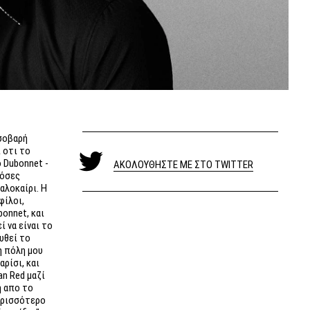
 σοβαρή
ι οτι το
 Dubonnet -
ΑΚΟΛΟΥΘΗΣΤΕ ΜΕ ΣΤΟ TWITTER
πόσες
αλοκαίρι. Η
φίλοι,
bonnet, και
 να είναι το
υθεί το
η πόλη μου
αρίσι, και
n Red μαζί
η απο το
ερισσότερο