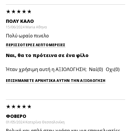
ΠΟΛΎ ΚΑΛΌ
15/06/2024
Maria
Αθηνα
Πολύ ωραίο πινελο
ΠΕΡΙΣΣΌΤΕΡΕΣ ΛΕΠΤΟΜΈΡΕΙΕΣ
Ναι, θα το πρότεινα σε ένα φίλο
Ήταν χρήσιμη αυτή η ΑΞΙΟΛΟΓΗΣΗ;
0
0
ΕΠΙΣΗΜΆΝΕΤΕ ΑΡΝΗΤΙΚΆ ΑΥΤΉΝ ΤΗΝ ΑΞΙΟΛΟΓΗΣΗ
ΦΟΒΕΡΟ
01/05/2024
Κατερίνα
Θεσσαλονίκη
Βολικό και απλό στην χρήση και για επαγγελματίες