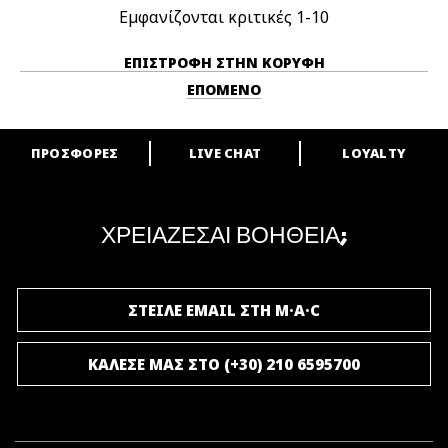
Εμφανίζονται κριτικές
1-10
ΕΠΙΣΤΡΟΦΉ ΣΤΗΝ ΚΟΡΥΦΉ
ΕΠΌΜΕΝΟ
ΠΡΟΣΦΟΡΕΣ
LIVE CHAT
LOYALTY
ARE YOU A M·A·C LOVER?
Γίνε μέλος του προγράμματος επιβράβευσης της M·A·C και απόλαυσε
μοναδικά προνόμια και δώρα.
ΧΡΕΙΑΖΕΣΑΙ ΒΟΗΘΕΙΑ;
ΓΙΝΕ ΜΕΛΟΣ ΤΟΥ M·A·C LOVER
ΣΤΕΙΛΕ EMAIL ΣΤΗ M·A·C
ΚΑΛΕΣΕ ΜΑΣ ΣΤΟ (+30) 210 6595700