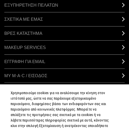
ΕΞΥΠΗΡΕΤΗΣΗ ΠΕΛΑΤΩΝ
ΣΧΕΤΙΚΑ ΜΕ ΕΜΑΣ
ΒΡΕΣ ΚΑΤΑΣΤΗΜΑ
MAKEUP SERVICES
ΕΓΓΡΑΦΗ ΓΙΑ EMAIL
ΜΥ M·A·C / ΕΙΣΟΔΟΣ
Χρησιμοποιούμε cookies για να αναλύσουμε την κίνηση στον
ιστότοπό μας, ώστε να σας παρέχουμε εξατομικευμένο
ΣΥΝΔΕΘΕΙΤΕ
περιεχόμενο, διαφημίσεις βάσει των ενδιαφερόντων σας και
περιεχόμενο από κοινωνικές πλατφόρμες. Μπορείτε να
επιλέξετε τις προτιμήσεις σας σχετικά με τα cookies ή να
λάβετε περισσότερες πληροφορίες σχετικά με αυτά, κάνοντας
κλικ στην επιλογή Εξατομίκευση ή ανατρέχοντας οποιαδήποτε