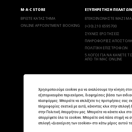
M·A·C STORE
ΕΞΥΠΗΡΕΤΗΣΗ ΠΕΛΑΤΩ
ΒΡΕΙΤΕ ΚΑΤΑΣΤΗΜΑ
ΕΠΙΚΟΙΝΩΝΗΣΤΕ ΜΑΖΙ ΜΑ
ONLINE APPOINTMENT BOOKING
(+30) 210 6595700
ΣΥΧΝΕΣ ΕΡΩΤΗΣΕΙΣ
ΠΛΗΡΟΦΟΡΙΕΣ ΑΠΟΣΤΟΛ
ΠΟΛΙΤΙΚΗ ΕΠΙΣΤΡΟΦΩΝ
5 ΛΟΓΟΙ ΓΙΑ ΝΑ ΚΑΝΕΤΕ Τ
ΑΠΟ ΤΗ MAC ONLINE
Χρησιμοποιούμε cookies για να αναλύσουμε την κίνηση στο
εξατομικευμένο περιεχόμενο, διαφημίσεις βάσει των ενδια
πλατφόρμες. Μπορείτε να επιλέξετε τις προτιμήσεις σας σχ
πληροφορίες σχετικά με αυτά, κάνοντας κλικ στην επιλογή
στην Πολιτική Απορρήτου μας. Μπορείτε να κάνετε κλικ στο
απορρίψετε όλα τα cookies. Μπορείτε ανά πάσα στιγμή να 
επιλογή «Διαχείριση των cookies» στο κάτω μέρος αυτού τ