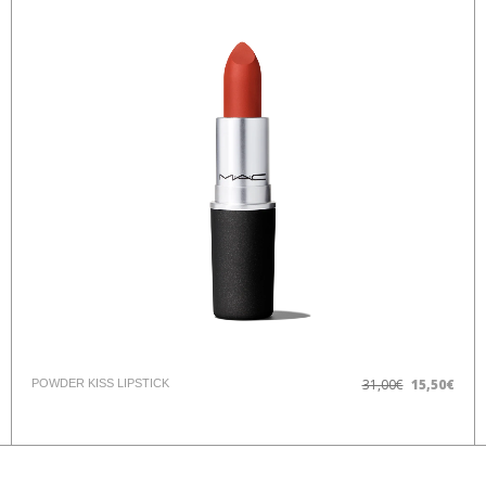
31,00€
15,50€
POWDER KISS LIPSTICK