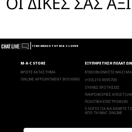
ΟΙ ΔΙΚΕΣ ΣΑΣ Α
ΓΙΝΕ ΜΕΛΟΣ ΤΟΥ M·A·C LOVER
M·A·C STORE
ΕΞΥΠΗΡΕΤΗΣΗ ΠΕΛΑΤΩ
ΒΡΕΙΤΕ ΚΑΤΑΣΤΗΜΑ
ΕΠΙΚΟΙΝΩΝΗΣΤΕ ΜΑΖΙ ΜΑ
ONLINE APPOINTMENT BOOKING
(+30) 210 6595700
ΣΥΧΝΕΣ ΕΡΩΤΗΣΕΙΣ
ΠΛΗΡΟΦΟΡΙΕΣ ΑΠΟΣΤΟΛ
ΠΟΛΙΤΙΚΗ ΕΠΙΣΤΡΟΦΩΝ
5 ΛΟΓΟΙ ΓΙΑ ΝΑ ΚΑΝΕΤΕ Τ
ΑΠΟ ΤΗ MAC ONLINE