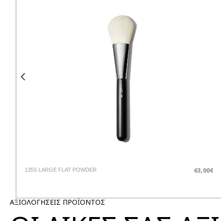
50€
63,00€
135S LARGE FLAT POWDER
ΑΞΙΟΛΟΓΗΣΕΙΣ ΠΡΟΪΟΝΤΟΣ