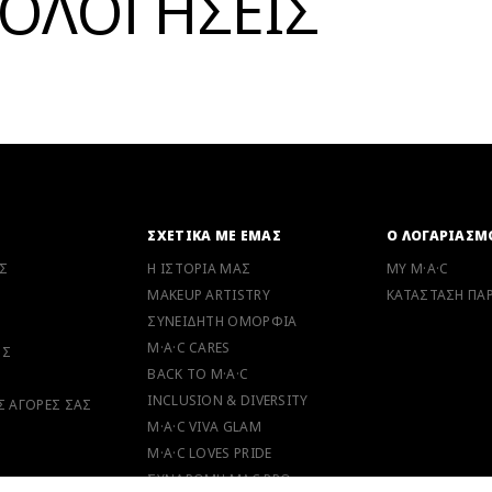
ΞΙΟΛΟΓΗΣΕΙΣ
Ν
ΣΧΕΤΙΚΑ ΜΕ ΕΜΑΣ
Ο ΛΟΓΑΡΙΑΣΜ
Σ
Η ΙΣΤΟΡΙΑ ΜΑΣ
MY M·A·C
MAKEUP ARTISTRY
ΚΑΤΑΣΤΑΣΗ ΠΑΡ
ΣΥΝΕΙΔΗΤΗ ΟΜΟΡΦΙΑ
M·A·C CARES
ΗΣ
BACK TO M·A·C
INCLUSION & DIVERSITY
ΙΣ ΑΓΟΡΕΣ ΣΑΣ
M·A·C VIVA GLAM
M·A·C LOVES PRIDE
ΣΥΝΔΡΟΜΗ MAC PRO