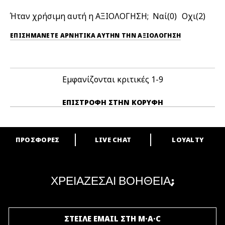
Ήταν χρήσιμη αυτή η ΑΞΙΟΛΟΓΗΣΗ;
0
2
ΕΠΙΣΗΜΆΝΕΤΕ ΑΡΝΗΤΙΚΆ ΑΥΤΉΝ ΤΗΝ ΑΞΙΟΛΟΓΗΣΗ
Εμφανίζονται κριτικές
1-9
ΕΠΙΣΤΡΟΦΉ ΣΤΗΝ ΚΟΡΥΦΉ
ΠΡΟΣΦΟΡΕΣ
LIVE CHAT
LOYALTY
ARE YOU A M·A·C LOVER?
Γίνε μέλος του προγράμματος επιβράβευσης της M·A·C και απόλαυσε
μοναδικά προνόμια και δώρα.
ΧΡΕΙΑΖΕΣΑΙ ΒΟΗΘΕΙΑ;
ΓΙΝΕ ΜΕΛΟΣ ΤΟΥ M·A·C LOVER
ΣΤΕΙΛΕ EMAIL ΣΤΗ M·A·C