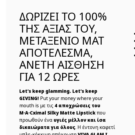
ΔΩΡΙΖΕΙ ΤΟ 100%
ΤΗΣ ΑΞΙΑΣ ΤΟΥ,
ΜΕΤΑΞΕΝΙΟ ΜΑΤ
ΑΠΟΤΕΛΕΣΜΑ,
ΑΝΕΤΗ ΑΙΣΘΗΣΗ
ΓΙΑ 12 ΩΡΕΣ
Let's keep glamming. Let's keep
Put your money where your
GIVING!
mouth is με τις
4 αποχρώσεις του
που
M·A·Cximal Silky Matte Lipstick
προωθούν ένα
υγιές μέλλον και ίσα
. Η έντονη καφετί
δικαιώματα για όλους
μπλε-κόκκινη απόχρωση
VIVA GLAM I