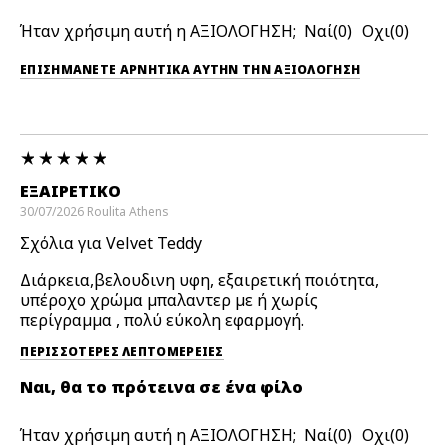
Ήταν χρήσιμη αυτή η ΑΞΙΟΛΟΓΗΣΗ;
0
0
ΕΠΙΣΗΜΆΝΕΤΕ ΑΡΝΗΤΙΚΆ ΑΥΤΉΝ ΤΗΝ ΑΞΙΟΛΟΓΗΣΗ
ΕΞΑΙΡΕΤΙΚΌ
30/07/2026
Roulita
Athens
Σχόλια για Velvet Teddy
Διάρκεια,βελουδινη υφη, εξαιρετική ποιότητα,
υπέροχο χρώμα μπαλαντερ με ή χωρίς
περίγραμμα , πολύ εύκολη εφαρμογή.
ΠΕΡΙΣΣΌΤΕΡΕΣ ΛΕΠΤΟΜΈΡΕΙΕΣ
Ναι, θα το πρότεινα σε ένα φίλο
Ήταν χρήσιμη αυτή η ΑΞΙΟΛΟΓΗΣΗ;
0
0