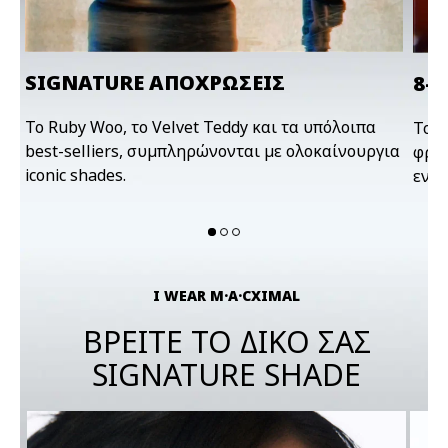
SIGNATURE ΑΠΟΧΡΩΣΕΙΣ
8-
To Ruby Woo, το Velvet Teddy και τα υπόλοιπα
Το κ
best-selliers, συμπληρώνονται με ολοκαίνουργια
φρον
iconic shades.
ενυ
I WEAR M·A·CXIMAL
ΒΡΕΙΤΕ ΤΟ ΔΙΚΟ ΣΑΣ
SIGNATURE SHADE