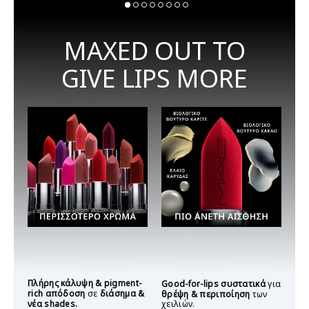
MAXED OUT TO
GIVE LIPS MORE
Πλήρης κάλυψη & pigment-
Good-for-lips συστατικά
για
rich απόδοση
σε
διάσημα &
θρέψη & περιποίηση
των
νέα shades.
χειλιών.