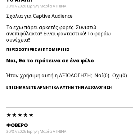
30/07/2026
Ειρηνη Μαρία
ATHINA
Σχόλια για Captive Audience
Το εχω πάρει αρκετές φορές. Συνιστώ
ανεπιφύλακτα!! Ειναι φανταστικό! Το φοράω
συνέχεια!!
ΠΕΡΙΣΣΌΤΕΡΕΣ ΛΕΠΤΟΜΈΡΕΙΕΣ
Ναι, θα το πρότεινα σε ένα φίλο
Ήταν χρήσιμη αυτή η ΑΞΙΟΛΟΓΗΣΗ;
0
0
ΕΠΙΣΗΜΆΝΕΤΕ ΑΡΝΗΤΙΚΆ ΑΥΤΉΝ ΤΗΝ ΑΞΙΟΛΟΓΗΣΗ
ΦΟΒΕΡΟ
30/07/2026
Ειρηνη Μαρία
ATHINA