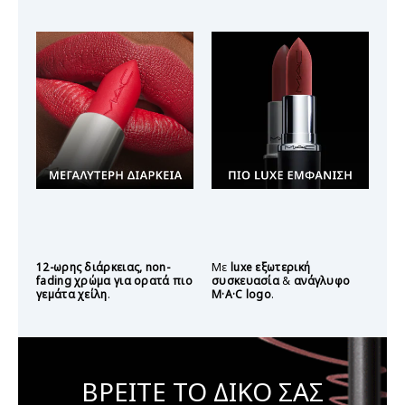
12-ωρης διάρκειας, non-
Με
luxe εξωτερική
fading χρώμα για ορατά πιο
συσκευασία
&
ανάγλυφο
γεμάτα χείλη
.
M·A·C logo
.
ΒΡΕΙΤΕ ΤΟ ΔΙΚΟ ΣΑΣ