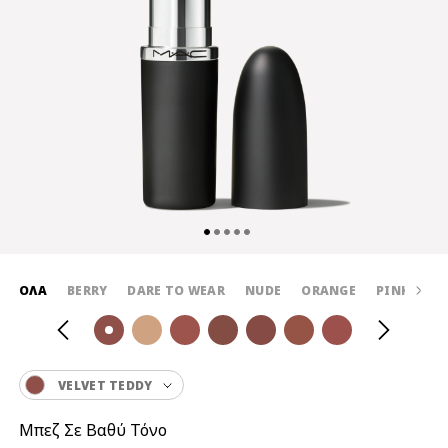
ΌΛΑ
BERRY
DARE TO WEAR
NUDE
ORANGE
PINK
RE
VELVET TEDDY
Μπεζ Σε Βαθύ Τόνο