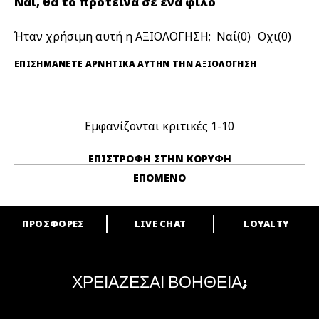
Ναι, θα το πρότεινα σε ένα φίλο
Ήταν χρήσιμη αυτή η ΑΞΙΟΛΟΓΗΣΗ;
0
0
ΕΠΙΣΗΜΆΝΕΤΕ ΑΡΝΗΤΙΚΆ ΑΥΤΉΝ ΤΗΝ ΑΞΙΟΛΟΓΗΣΗ
Εμφανίζονται κριτικές
1-10
ΕΠΙΣΤΡΟΦΉ ΣΤΗΝ ΚΟΡΥΦΉ
ΕΠΌΜΕΝΟ
ΠΡΟΣΦΟΡΕΣ
LIVE CHAT
LOYALTY
ARE YOU A M·A·C LOVER?
Γίνε μέλος του προγράμματος επιβράβευσης της M·A·C και απόλαυσε
μοναδικά προνόμια και δώρα.
ΧΡΕΙΑΖΕΣΑΙ ΒΟΗΘΕΙΑ;
ΓΙΝΕ ΜΕΛΟΣ ΤΟΥ M·A·C LOVER