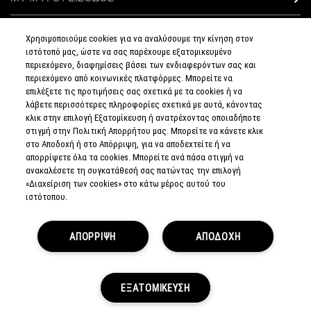
Χρησιμοποιούμε cookies για να αναλύσουμε την κίνηση στον
ιστότοπό μας, ώστε να σας παρέχουμε εξατομικευμένο
ΣΥΝΔΕΘΕΙΤΕ
περιεχόμενο, διαφημίσεις βάσει των ενδιαφερόντων σας και
περιεχόμενο από κοινωνικές πλατφόρμες. Μπορείτε να
επιλέξετε τις προτιμήσεις σας σχετικά με τα cookies ή να
λάβετε περισσότερες πληροφορίες σχετικά με αυτά, κάνοντας
κλικ στην επιλογή Εξατομίκευση ή ανατρέχοντας οποιαδήποτε
στιγμή στην Πολιτική Απορρήτου μας. Μπορείτε να κάνετε κλικ
ΠΟΛΙΤΙΚΗ
ΑΠΟΡΡΗΤΟΥ
στο Αποδοχή ή στο Απόρριψη, για να αποδεχτείτε ή να
ΟΡΟΙ &
απορρίψετε όλα τα cookies. Μπορείτε ανά πάσα στιγμή να
ΠΡΟΥΠΟΘΕΣΕΙΣ
ανακαλέσετε τη συγκατάθεσή σας πατώντας την επιλογή
ΟΡΟΙ
ΠΩΛΗΣΗΣ
«Διαχείριση των cookies» στο κάτω μέρος αυτού του
ΠΟΛΙΤΙΚΗ
ιστότοπου.
ΣΥΛΛΟΓΗΣ & ΔΙΑΧΕΙΡΙΣΗΣ
ΑΞΙΟΛΟΓΗΣΕΩΝ
ΕΝΗΜΕΡΩΘΕΙΤΕ
ΓΙΑ ΤΑ ΠΛΑΣΤΑ
ΑΠΟΡΡΙΨΗ
ΑΠΟΔΟΧΗ
ΠΡΟΪΟΝΤΑ
ΔΙΑΧΕΙΡΙΣΤΕΙΤΕ
ΤΑ COOKIES
ΤΟΥ ΙΣΤΟΤΟΠΟΥ
© MAKE-UP ART COSMETICS.
ΕΞΑΤΟΜΙΚΕΥΣΗ
ALL WORLDWIDE RIGHTS RESERVED.