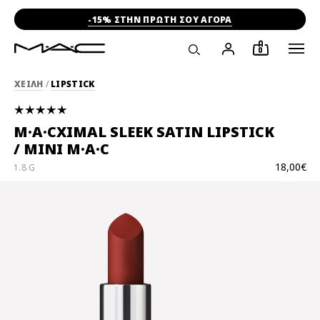
-15% ΣΤΗΝ ΠΡΩΤΗ ΣΟΥ ΑΓΟΡΑ
0
ΧΕΙΛΗ
/
LIPSTICK
M·A·CXIMAL SLEEK SATIN LIPSTICK
/ MINI M·A·C
18,00€
1.8 G