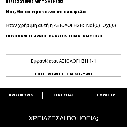
ΠΕΡΙΣΣΌΤΕΡΕΣ ΛΕΠΤΟΜΈΡΕΙΕΣ
Ναι, θα το πρότεινα σε ένα φίλο
Ήταν χρήσιμη αυτή η ΑΞΙΟΛΟΓΗΣΗ;
0
0
ΕΠΙΣΗΜΆΝΕΤΕ ΑΡΝΗΤΙΚΆ ΑΥΤΉΝ ΤΗΝ ΑΞΙΟΛΟΓΗΣΗ
Εμφανίζεται ΑΞΙΟΛΟΓΗΣΗ
1-1
ΕΠΙΣΤΡΟΦΉ ΣΤΗΝ ΚΟΡΥΦΉ
ΠΡΟΣΦΟΡΕΣ
LIVE CHAT
LOYALTY
ARE YOU A M·A·C LOVER?
Γίνε μέλος του προγράμματος επιβράβευσης της M·A·C και απόλαυσε
μοναδικά προνόμια και δώρα.
ΧΡΕΙΑΖΕΣΑΙ ΒΟΗΘΕΙΑ;
ΓΙΝΕ ΜΕΛΟΣ ΤΟΥ M·A·C LOVER