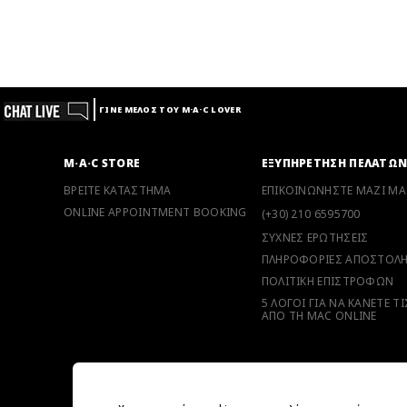
ΓΙΝΕ ΜΕΛΟΣ ΤΟΥ M·A·C LOVER
M·A·C STORE
ΕΞΥΠΗΡΕΤΗΣΗ ΠΕΛΑΤΩ
ΒΡΕΙΤΕ ΚΑΤΑΣΤΗΜΑ
ΕΠΙΚΟΙΝΩΝΗΣΤΕ ΜΑΖΙ ΜΑ
ONLINE APPOINTMENT BOOKING
(+30) 210 6595700
ΣΥΧΝΕΣ ΕΡΩΤΗΣΕΙΣ
ΠΛΗΡΟΦΟΡΙΕΣ ΑΠΟΣΤΟΛ
ΠΟΛΙΤΙΚΗ ΕΠΙΣΤΡΟΦΩΝ
5 ΛΟΓΟΙ ΓΙΑ ΝΑ ΚΑΝΕΤΕ Τ
ΑΠΟ ΤΗ MAC ONLINE