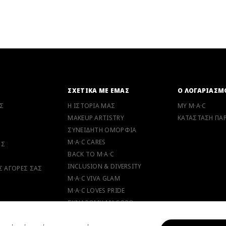
Ν
ΣΧΕΤΙΚΑ ΜΕ ΕΜΑΣ
Ο ΛΟΓΑΡΙΑΣΜ
Σ
Η ΙΣΤΟΡΙΑ ΜΑΣ
MY M·A·C
MAKEUP ARTISTRY
ΚΑΤΑΣΤΑΣΗ ΠΑΡ
ΣΥΝΕΙΔΗΤΗ ΟΜΟΡΦΙΑ
M·A·C CARES
ΗΣ
BACK TO M·A·C
INCLUSION & DIVERSITY
ΙΣ ΑΓΟΡΕΣ ΣΑΣ
M·A·C VIVA GLAM
M·A·C LOVES PRIDE
ΣΥΝΔΡΟΜΗ MAC PRO
M·A·C LOVER PROGRAM