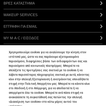
ΒΡΕΣ ΚΑΤΑΣΤΗΜΑ
MAKEUP SERVICES
ΕΓΓΡΑΦΗ ΓΙΑ EMAIL
ΜΥ M·A·C / ΕΙΣΟΔΟΣ
Χρησιμοποιούμε cookies για να αναλύσουμε την κίνηση στον
ιστότοπό μας, ώστε να σας παρέχουμε εξατομικευμένο
ΣΥΝΔΕΘΕΙΤΕ
περιεχόμενο, διαφημίσεις βάσει των ενδιαφερόντων σας και
περιεχόμενο από κοινωνικές πλατφόρμες. Μπορείτε να
επιλέξετε τις προτιμήσεις σας σχετικά με τα cookies ή να
λάβετε περισσότερες πληροφορίες σχετικά με αυτά, κάνοντας
κλικ στην επιλογή Εξατομίκευση ή ανατρέχοντας οποιαδήποτε
στιγμή στην Πολιτική Απορρήτου μας. Μπορείτε να κάνετε κλικ
ΠΟΛΙΤΙΚΗ
ΑΠΟΡΡΗΤΟΥ
στο Αποδοχή ή στο Απόρριψη, για να αποδεχτείτε ή να
ΟΡΟΙ &
απορρίψετε όλα τα cookies. Μπορείτε ανά πάσα στιγμή να
ΠΡΟΥΠΟΘΕΣΕΙΣ
ανακαλέσετε τη συγκατάθεσή σας πατώντας την επιλογή
ΟΡΟΙ
ΠΩΛΗΣΗΣ
«Διαχείριση των cookies» στο κάτω μέρος αυτού του
ΠΟΛΙΤΙΚΗ