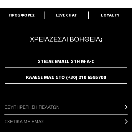
ΠΡΟΣΦΟΡΕΣ
LIVE CHAT
LOYALTY
ARE YOU A M·A·C LOVER?
Γίνε μέλος του προγράμματος επιβράβευσης της M·A·C και απόλαυσε
μοναδικά προνόμια και δώρα.
ΧΡΕΙΑΖΕΣΑΙ ΒΟΗΘΕΙΑ;
ΓΙΝΕ ΜΕΛΟΣ ΤΟΥ M·A·C LOVER
ΣΤΕΙΛΕ EMAIL ΣΤΗ M·A·C
ΚΑΛΕΣΕ ΜΑΣ ΣΤΟ (+30) 210 6595700
ΕΞΥΠΗΡΕΤΗΣΗ ΠΕΛΑΤΩΝ
ΣΧΕΤΙΚΑ ΜΕ ΕΜΑΣ