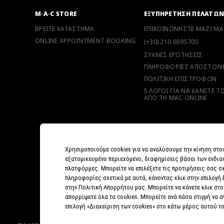
M·A·C STORE
ΕΞΥΠΗΡΕΤΗΣΗ ΠΕΛΑΤΩ
ΒΡΕΙΤΕ ΚΑΤΑΣΤΗΜΑ
ΕΠΙΚΟΙΝΩΝΗΣΤΕ ΜΑΖΙ ΜΑ
ONLINE APPOINTMENT BOOKING
(+30) 210 6595700
ΣΥΧΝΕΣ ΕΡΩΤΗΣΕΙΣ
ΠΛΗΡΟΦΟΡΙΕΣ ΑΠΟΣΤΟΛ
ΠΟΛΙΤΙΚΗ ΕΠΙΣΤΡΟΦΩΝ
5 ΛΟΓΟΙ ΓΙΑ ΝΑ ΚΑΝΕΤΕ Τ
ΑΠΟ ΤΗ MAC ONLINE
Χρησιμοποιούμε cookies για να αναλύσουμε την κίνηση στο
εξατομικευμένο περιεχόμενο, διαφημίσεις βάσει των ενδια
πλατφόρμες. Μπορείτε να επιλέξετε τις προτιμήσεις σας σχ
πληροφορίες σχετικά με αυτά, κάνοντας κλικ στην επιλογή
στην Πολιτική Απορρήτου μας. Μπορείτε να κάνετε κλικ στο
απορρίψετε όλα τα cookies. Μπορείτε ανά πάσα στιγμή να 
επιλογή «Διαχείριση των cookies» στο κάτω μέρος αυτού τ
ΠΟΛΙ