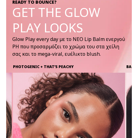
READY TO BOUNCE?
GET THE GLOW
PLAY LOOKS
Glow Play every day με το ΝΕΟ Lip Balm ενεργού
PH που προσαρμόζει το χρώμα του στα χείλη
σας και το mega-viral, ευέλικτο blush.
PHOTOGENIC + THAT’S PEACHY
BANTE