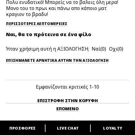
Πολυ ενυδατικό! Μπορείς να το βαλεις όλη μερα!
Μονο του το πρωι και πάνω απο κάποιο ματ
κραγιον το βραδυ!
ΠΕΡΙΣΣΌΤΕΡΕΣ ΛΕΠΤΟΜΈΡΕΙΕΣ
Ναι, θα το πρότεινα σε ένα φίλο
Ήταν χρήσιμη αυτή η ΑΞΙΟΛΟΓΗΣΗ;
0
0
ΕΠΙΣΗΜΆΝΕΤΕ ΑΡΝΗΤΙΚΆ ΑΥΤΉΝ ΤΗΝ ΑΞΙΟΛΟΓΗΣΗ
Εμφανίζονται κριτικές
1-10
ΕΠΙΣΤΡΟΦΉ ΣΤΗΝ ΚΟΡΥΦΉ
ΕΠΌΜΕΝΟ
ΠΡΟΣΦΟΡΕΣ
LIVE CHAT
LOYALTY
ARE YOU A M·A·C LOVER?