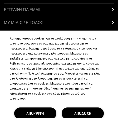
ΕΓΓΡΑΦΗ ΓΙΑ EMAIL
ΜΥ M·A·C / ΕΙΣΟΔΟΣ
Χρησιμοποιούμε cookies για να αναλύσουμε την κίνηση στον
ιστότοπό μας, ώστε να σας παρέχουμε εξατομικευμένο
ΣΥΝΔΕΘΕΙΤΕ
περιεχόμενο, διαφημίσεις βάσει των ενδιαφερόντων σας και
περιεχόμενο από κοινωνικές πλατφόρμες. Μπορείτε να
επιλέξετε τις προτιμήσεις σας σχετικά με τα cookies ή να
λάβετε περισσότερες πληροφορίες σχετικά με αυτά, κάνοντας
κλικ στην επιλογή Εξατομίκευση ή ανατρέχοντας οποιαδήποτε
στιγμή στην Πολιτική Απορρήτου μας. Μπορείτε να κάνετε κλικ
ΠΟΛΙΤΙΚΗ
ΑΠΟΡΡΗΤΟΥ
στο Αποδοχή ή στο Απόρριψη, για να αποδεχτείτε ή να
ΟΡΟΙ &
απορρίψετε όλα τα cookies. Μπορείτε ανά πάσα στιγμή να
ΠΡΟΥΠΟΘΕΣΕΙΣ
ανακαλέσετε τη συγκατάθεσή σας πατώντας την επιλογή
ΟΡΟΙ
ΠΩΛΗΣΗΣ
«Διαχείριση των cookies» στο κάτω μέρος αυτού του
ΠΟΛΙΤΙΚΗ
ιστότοπου.
ΣΥΛΛΟΓΗΣ & ΔΙΑΧΕΙΡΙΣΗΣ
ΑΞΙΟΛΟΓΗΣΕΩΝ
ΕΝΗΜΕΡΩΘΕΙΤΕ
ΓΙΑ ΤΑ ΠΛΑΣΤΑ
ΑΠΟΡΡΙΨΗ
ΑΠΟΔΟΧΗ
ΠΡΟΪΟΝΤΑ