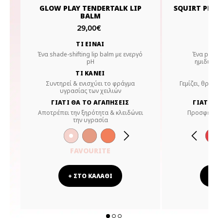
GLOW PLAY TENDERTALK LIP
SQUIRT PLU
BALM
29,00€
ΤΙ ΕΙΝΑΙ
Ένα shade-shifting lip balm με ενεργό
Ένα plum
pH
ημιδιαφ
ΤΙ ΚΑΝΕΙ
Συντηρεί & ενισχύει το φράγμα
Γεμίζει, θρέφ
υγρασίας των χειλιών
ΓΙΑΤΙ ΘΑ ΤΟ ΑΓΑΠΗΣΕΙΣ
ΓΙΑΤΙ 
Αποτρέπει την ξηρότητα & κλειδώνει
Προσφέρει 
την υγρασία
FAVOURITE
HE
+ ΣΤΟ ΚΑΛΑΘΙ
+ 