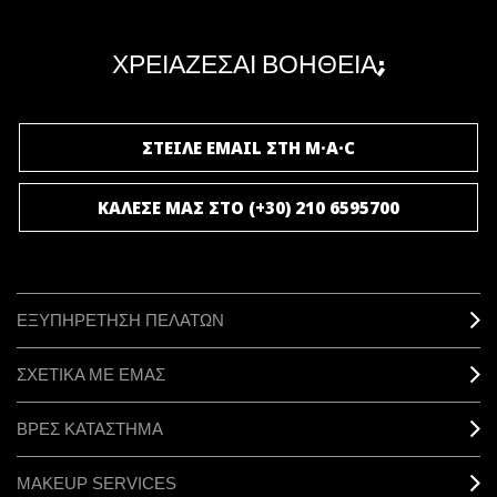
Γίνε μέλος του προγράμματος επιβράβευσης της M·A·C και απόλαυσε
μοναδικά προνόμια και δώρα.
ΧΡΕΙΑΖΕΣΑΙ ΒΟΗΘΕΙΑ;
ΓΙΝΕ ΜΕΛΟΣ ΤΟΥ M·A·C LOVER
ΣΤΕΙΛΕ EMAIL ΣΤΗ M·A·C
ΚΑΛΕΣΕ ΜΑΣ ΣΤΟ (+30) 210 6595700
ΕΞΥΠΗΡΕΤΗΣΗ ΠΕΛΑΤΩΝ
ΣΧΕΤΙΚΑ ΜΕ ΕΜΑΣ
ΒΡΕΣ ΚΑΤΑΣΤΗΜΑ
MAKEUP SERVICES