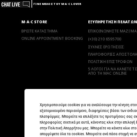
ΓΙΝΕ ΜΕΛΟΣ ΤΟΥ M·A·C LOVER
M·A·C STORE
ΕΞΥΠΗΡΕΤΗΣΗ ΠΕΛΑΤΩ
ΒΡΕΙΤΕ ΚΑΤΑΣΤΗΜΑ
ΕΠΙΚΟΙΝΩΝΗΣΤΕ ΜΑΖΙ ΜΑ
ONLINE APPOINTMENT BOOKING
(+30) 210 6595700
ΣΥΧΝΕΣ ΕΡΩΤΗΣΕΙΣ
ΠΛΗΡΟΦΟΡΙΕΣ ΑΠΟΣΤΟΛ
ΠΟΛΙΤΙΚΗ ΕΠΙΣΤΡΟΦΩΝ
5 ΛΟΓΟΙ ΓΙΑ ΝΑ ΚΑΝΕΤΕ Τ
ΑΠΟ ΤΗ MAC ONLINE
Χρησιμοποιούμε cookies για να αναλύσουμε την κίνηση στο
εξατομικευμένο περιεχόμενο, διαφημίσεις βάσει των ενδια
πλατφόρμες. Μπορείτε να επιλέξετε τις προτιμήσεις σας σχ
πληροφορίες σχετικά με αυτά, κάνοντας κλικ στην επιλογή
στην Πολιτική Απορρήτου μας. Μπορείτε να κάνετε κλικ στο
απορρίψετε όλα τα cookies. Μπορείτε ανά πάσα στιγμή να 