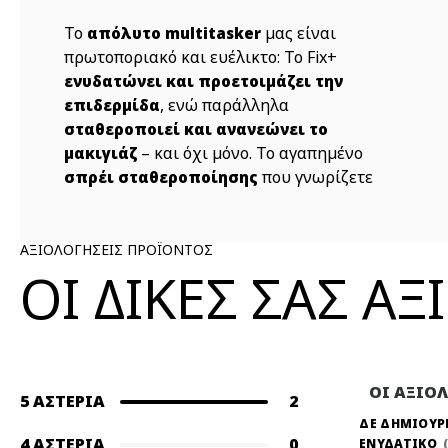
Το
μας είναι
απόλυτο multitasker
πρωτοποριακό και ευέλικτο: Το Fix+
ενυδατώνει και προετοιμάζει την
, ενώ παράλληλα
επιδερμίδα
σταθεροποιεί και ανανεώνει το
– και όχι μόνο. Το αγαπημένο
μακιγιάζ
που γνωρίζετε
σπρέι σταθεροποίησης
και αγαπάτε είναι πλέον δια...
ΑΞΙΟΛΟΓΗΣΕΙΣ ΠΡΟΪΟΝΤΟΣ
ΟΙ ΔΙΚΕΣ ΣΑΣ Α
ΟΙ ΑΞΙΟ
5 ΑΣΤΈΡΙΑ
2
ΔΕ ΔΗΜΙΟΥΡ
4 ΑΣΤΈΡΙΑ
0
ΕΝΥΔΑΤΙΚΟ