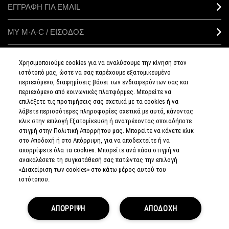
ΕΓΓΡΑΦΗ ΓΙΑ EMAIL
ΜΥ M·A·C / ΕΙΣΟΔΟΣ
Χρησιμοποιούμε cookies για να αναλύσουμε την κίνηση στον
ιστότοπό μας, ώστε να σας παρέχουμε εξατομικευμένο
ΣΥΝΔΕΘΕΙΤΕ
περιεχόμενο, διαφημίσεις βάσει των ενδιαφερόντων σας και
περιεχόμενο από κοινωνικές πλατφόρμες. Μπορείτε να
επιλέξετε τις προτιμήσεις σας σχετικά με τα cookies ή να
λάβετε περισσότερες πληροφορίες σχετικά με αυτά, κάνοντας
κλικ στην επιλογή Εξατομίκευση ή ανατρέχοντας οποιαδήποτε
στιγμή στην Πολιτική Απορρήτου μας. Μπορείτε να κάνετε κλικ
ΠΟΛΙΤΙΚΗ
ΑΠΟΡΡΗΤΟΥ
στο Αποδοχή ή στο Απόρριψη, για να αποδεχτείτε ή να
ΟΡΟΙ &
απορρίψετε όλα τα cookies. Μπορείτε ανά πάσα στιγμή να
ΠΡΟΥΠΟΘΕΣΕΙΣ
ανακαλέσετε τη συγκατάθεσή σας πατώντας την επιλογή
ΟΡΟΙ
ΠΩΛΗΣΗΣ
«Διαχείριση των cookies» στο κάτω μέρος αυτού του
ΠΟΛΙΤΙΚΗ
ιστότοπου.
ΣΥΛΛΟΓΗΣ & ΔΙΑΧΕΙΡΙΣΗΣ
ΑΞΙΟΛΟΓΗΣΕΩΝ
ΕΝΗΜΕΡΩΘΕΙΤΕ
ΓΙΑ ΤΑ ΠΛΑΣΤΑ
ΑΠΟΡΡΙΨΗ
ΠΡΟΪΟΝΤΑ
ΑΠΟΔΟΧΗ
ΔΙΑΧΕΙΡΙΣΤΕΙΤΕ
ΤΑ COOKIES