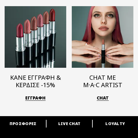
ΚΑΝΕ ΕΓΓΡΑΦΗ &
CHAT ΜΕ
ΚΕΡΔΙΣΕ -15%
M·A·C ARTIST
ΕΓΓΡΑΦΗ
CHAT
ΠΡΟΣΦΟΡΕΣ
LIVE CHAT
LOYALTY
ARE YOU A M·A·C LOVER?
Γίνε μέλος του προγράμματος επιβράβευσης της M·A·C και απόλαυσε