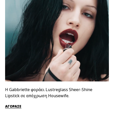
Η Gabbriette φοράει Lustreglass Sheer-Shine
Η 
Lipstick σε απόχρωση Housewife.
απ
ΑΓΟΡΑΣΕ
ΑΓ