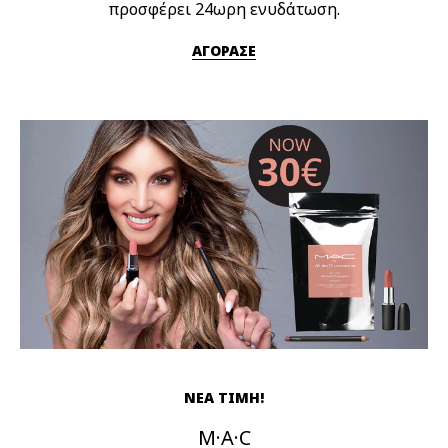
προσφέρει 24ωρη ενυδάτωση.
ΑΓΟΡΑΣΕ
ΝΕΑ ΤΙΜΗ!
M·A·C