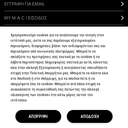
ΕΓΓΡΑΦΗ ΓΙΑ EMAIL
ΜΥ M·A·C / ΕΙΣΟΔΟΣ
Χρησιμοποιούμε cookies για να αναλύσουμε την κίνηση στον
ιστότοπό μας, ώστε να σας παρέχουμε εξατομικευμένο
ΣΥΝΔΕΘΕΙΤΕ
περιεχόμενο, διαφημίσεις βάσει των ενδιαφερόντων σας και
περιεχόμενο από κοινωνικές πλατφόρμες. Μπορείτε να
επιλέξετε τις προτιμήσεις σας σχετικά με τα cookies ή να
λάβετε περισσότερες πληροφορίες σχετικά με αυτά, κάνοντας
κλικ στην επιλογή Εξατομίκευση ή ανατρέχοντας οποιαδήποτε
στιγμή στην Πολιτική Απορρήτου μας. Μπορείτε να κάνετε κλικ
ΠΟΛΙΤΙΚΗ
ΑΠΟΡΡΗΤΟΥ
στο Αποδοχή ή στο Απόρριψη, για να αποδεχτείτε ή να
ΟΡΟΙ &
απορρίψετε όλα τα cookies. Μπορείτε ανά πάσα στιγμή να
ΠΡΟΥΠΟΘΕΣΕΙΣ
ανακαλέσετε τη συγκατάθεσή σας πατώντας την επιλογή
ΟΡΟΙ
ΠΩΛΗΣΗΣ
«Διαχείριση των cookies» στο κάτω μέρος αυτού του
ΠΟΛΙΤΙΚΗ
ιστότοπου.
ΣΥΛΛΟΓΗΣ & ΔΙΑΧΕΙΡΙΣΗΣ
ΑΞΙΟΛΟΓΗΣΕΩΝ
ΕΝΗΜΕΡΩΘΕΙΤΕ
ΓΙΑ ΤΑ ΠΛΑΣΤΑ
ΑΠΟΡΡΙΨΗ
ΠΡΟΪΟΝΤΑ
ΑΠΟΔΟΧΗ
ΔΙΑΧΕΙΡΙΣΤΕΙΤΕ
ΤΑ COOKIES