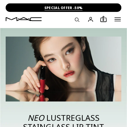
-15% ΣΤΗΝ ΠΡΩΤΗ ΣΟΥ ΑΓΟΡΑ
0
ΝΕΟ
LUSTREGLASS
STAINGLASS LIP TINT