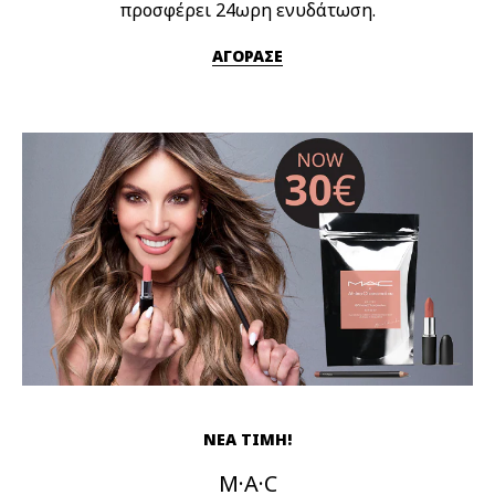
προσφέρει 24ωρη ενυδάτωση.
ΑΓΟΡΑΣΕ
ΝΕΑ ΤΙΜΗ!
M·A·C