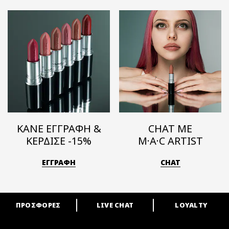
ΚΑΝΕ ΕΓΓΡΑΦΗ &
CHAT ΜΕ
ΚΕΡΔΙΣΕ -15%
M·A·C ARTIST
ΕΓΓΡΑΦΗ
CHAT
ΠΡΟΣΦΟΡΕΣ
LIVE CHAT
LOYALTY
ARE YOU A M·A·C LOVER?
Γίνε μέλος του προγράμματος επιβράβευσης της M·A·C και απόλαυσε