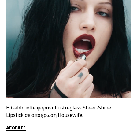
Η Gabbriette φοράει Lustreglass Sheer-Shine
Η 
Lipstick σε απόχρωση Housewife.
απ
ΑΓΟΡΑΣΕ
ΑΓ