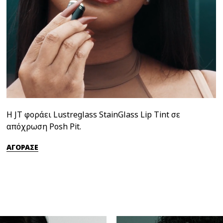
Η JT φοράει Lustreglass StainGlass Lip Tint σε
απόχρωση Posh Pit.
ΑΓΟΡΑΣΕ