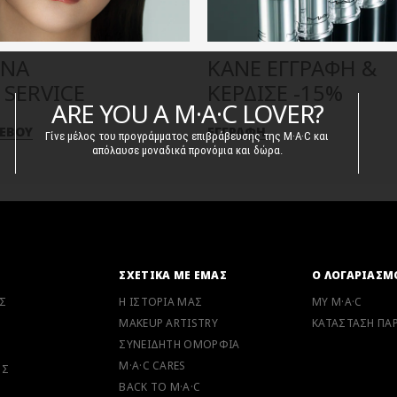
ΕΝΑ
ΚΑΝΕ ΕΓΓΡΑΦΗ &
SERVICE
ΚΕΡΔΙΣΕ -15%
ΤΕΒΟΥ
ΕΓΓΡΑΦΗ
ARE YOU A M·A·C LOVER?
Γίνε μέλος του προγράμματος επιβράβευσης της M·A·C και
απόλαυσε μοναδικά προνόμια και δώρα.
Ν
ΣΧΕΤΙΚΑ ΜΕ ΕΜΑΣ
Ο ΛΟΓΑΡΙΑΣΜ
Σ
Η ΙΣΤΟΡΙΑ ΜΑΣ
MY M·A·C
MAKEUP ARTISTRY
ΚΑΤΑΣΤΑΣΗ ΠΑΡ
ΣΥΝΕΙΔΗΤΗ ΟΜΟΡΦΙΑ
M·A·C CARES
ΗΣ
BACK TO M·A·C