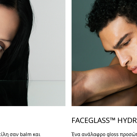
FACEGLASS™ HYDR
είλη σαν balm και
Ένα ανάλαφρο gloss προσώπ