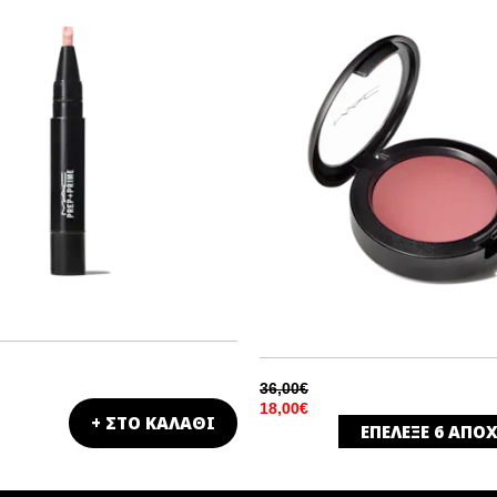
TS FOR MY
ET
36,00€
18,00€
+ ΣΤΟ ΚΑΛΑΘΙ
ΕΠΕΛΕΞΕ
6
ΑΠΟΧ
DESERT ROSE
MATT