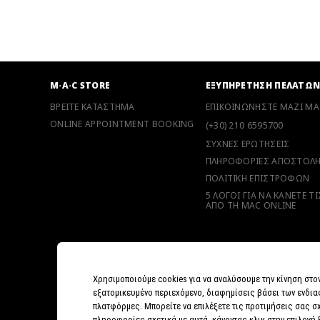
M·A·C STORE
ΕΞΥΠΗΡΕΤΗΣΗ ΠΕΛΑΤΩ
ΒΡΕΙΤΕ ΚΑΤΑΣΤΗΜΑ
ΕΠΙΚΟΙΝΩΝΗΣΤΕ ΜΑΖΙ ΜΑ
ONLINE APPOINTMENT BOOKING
(+30) 210 6595700
ΣΥΧΝΕΣ ΕΡΩΤΗΣΕΙΣ
ΠΛΗΡΟΦΟΡΙΕΣ ΑΠΟΣΤΟΛ
ΠΟΛΙΤΙΚΗ ΕΠΙΣΤΡΟΦΩΝ
5 ΛΟΓΟΙ ΓΙΑ ΝΑ ΚΑΝΕΤΕ Τ
ΑΠΟ ΤΗ MAC ONLINE
Χρησιμοποιούμε cookies για να αναλύσουμε την κίνηση στο
εξατομικευμένο περιεχόμενο, διαφημίσεις βάσει των ενδια
πλατφόρμες. Μπορείτε να επιλέξετε τις προτιμήσεις σας σχ
πληροφορίες σχετικά με αυτά, κάνοντας κλικ στην επιλογή