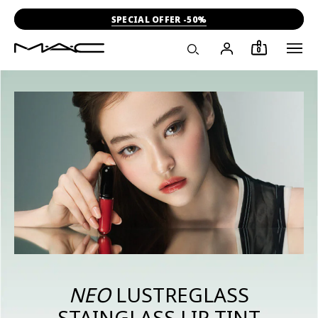
-15% ΣΤΗΝ ΠΡΩΤΗ ΣΟΥ ΑΓΟΡΑ
0
ΝΕΟ
LUSTREGLASS
STAINGLASS LIP TINT