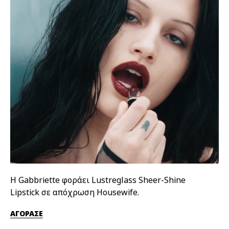
Η Gabbriette φοράει Lustreglass Sheer-Shine
Η 
Lipstick σε απόχρωση Housewife.
απ
ΑΓΟΡΑΣΕ
ΑΓ