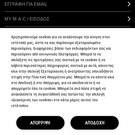
ΕΓΓΡΑΦΗ ΓΙΑ EMAIL
ΜΥ M·A·C / ΕΙΣΟΔΟΣ
Χρησιμοποιούμε cookies για να αναλύσουμε την κίνηση στον
ιστότοπό μας, ώστε να σας παρέχουμε εξατομικευμένο
ΣΥΝΔΕΘΕΙΤΕ
περιεχόμενο, διαφημίσεις βάσει των ενδιαφερόντων σας και
περιεχόμενο από κοινωνικές πλατφόρμες. Μπορείτε να
επιλέξετε τις προτιμήσεις σας σχετικά με τα cookies ή να
λάβετε περισσότερες πληροφορίες σχετικά με αυτά, κάνοντας
κλικ στην επιλογή Εξατομίκευση ή ανατρέχοντας οποιαδήποτε
στιγμή στην Πολιτική Απορρήτου μας. Μπορείτε να κάνετε κλικ
ΠΟΛΙΤΙΚΗ
ΑΠΟΡΡΗΤΟΥ
στο Αποδοχή ή στο Απόρριψη, για να αποδεχτείτε ή να
ΟΡΟΙ &
απορρίψετε όλα τα cookies. Μπορείτε ανά πάσα στιγμή να
ΠΡΟΥΠΟΘΕΣΕΙΣ
ανακαλέσετε τη συγκατάθεσή σας πατώντας την επιλογή
ΟΡΟΙ
ΠΩΛΗΣΗΣ
«Διαχείριση των cookies» στο κάτω μέρος αυτού του
ΠΟΛΙΤΙΚΗ
ιστότοπου.
ΣΥΛΛΟΓΗΣ & ΔΙΑΧΕΙΡΙΣΗΣ
ΑΞΙΟΛΟΓΗΣΕΩΝ
ΕΝΗΜΕΡΩΘΕΙΤΕ
ΓΙΑ ΤΑ ΠΛΑΣΤΑ
ΑΠΟΡΡΙΨΗ
ΠΡΟΪΟΝΤΑ
ΑΠΟΔΟΧΗ
ΔΙΑΧΕΙΡΙΣΤΕΙΤΕ
ΤΑ COOKIES