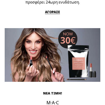
προσφέρει 24ωρη ενυδάτωση.
ΑΓΟΡΑΣΕ
ΝΕΑ ΤΙΜΗ!
M·A·C