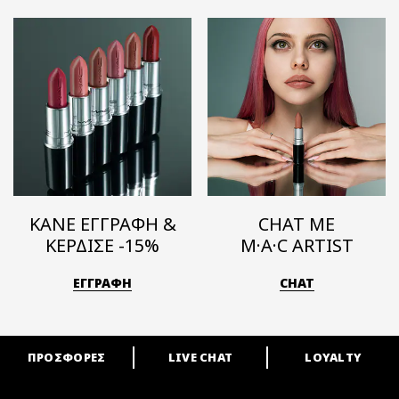
ΚΑΝΕ ΕΓΓΡΑΦΗ &
CHAT ΜΕ
ΚΕΡΔΙΣΕ -15%
M·A·C ARTIST
ΕΓΓΡΑΦΗ
CHAT
ΠΡΟΣΦΟΡΕΣ
LIVE CHAT
LOYALTY
ARE YOU A M·A·C LOVER?
Γίνε μέλος του προγράμματος επιβράβευσης της M·A·C και απόλαυσε