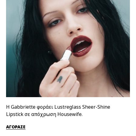
Η Gabbriette φοράει Lustreglass Sheer-Shine
Η 
Lipstick σε απόχρωση Housewife.
απ
ΑΓΟΡΑΣΕ
ΑΓ