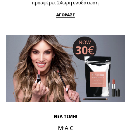
προσφέρει 24ωρη ενυδάτωση.
ΑΓΟΡΑΣΕ
ΝΕΑ ΤΙΜΗ!
M·A·C