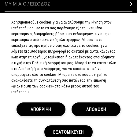
ΜΥ M·A·C / ΕΙΣΟΔΟΣ
Χρησιμοποιούμε cookies για να αναλύσουμε την κίνηση στον
ιστότοπό μας, ώστε να σας παρέχουμε εξατομικευμένο
ΣΥΝΔΕΘΕΙΤΕ
περιεχόμενο, διαφημίσεις βάσει των ενδιαφερόντων σας και
περιεχόμενο από κοινωνικές πλατφόρμες. Μπορείτε να
επιλέξετε τις προτιμήσεις σας σχετικά με τα cookies ή να
λάβετε περισσότερες πληροφορίες σχετικά με αυτά, κάνοντας
κλικ στην επιλογή Εξατομίκευση ή ανατρέχοντας οποιαδήποτε
στιγμή στην Πολιτική Απορρήτου μας. Μπορείτε να κάνετε κλικ
ΠΟΛΙΤΙΚΗ
ΑΠΟΡΡΗΤΟΥ
στο Αποδοχή ή στο Απόρριψη, για να αποδεχτείτε ή να
ΟΡΟΙ &
απορρίψετε όλα τα cookies. Μπορείτε ανά πάσα στιγμή να
ΠΡΟΥΠΟΘΕΣΕΙΣ
ανακαλέσετε τη συγκατάθεσή σας πατώντας την επιλογή
ΟΡΟΙ
ΠΩΛΗΣΗΣ
«Διαχείριση των cookies» στο κάτω μέρος αυτού του
ΠΟΛΙΤΙΚΗ
ιστότοπου.
ΣΥΛΛΟΓΗΣ & ΔΙΑΧΕΙΡΙΣΗΣ
ΑΞΙΟΛΟΓΗΣΕΩΝ
ΕΝΗΜΕΡΩΘΕΙΤΕ
ΓΙΑ ΤΑ ΠΛΑΣΤΑ
ΠΡΟΪΟΝΤΑ
ΑΠΟΡΡΙΨΗ
ΑΠΟΔΟΧΗ
ΔΙΑΧΕΙΡΙΣΤΕΙΤΕ
ΤΑ COOKIES
ΤΟΥ ΙΣΤΟΤΟΠΟΥ
© MAKE-UP ART COSMETICS.
ΕΞΑΤΟΜΙΚΕΥΣΗ
ALL WORLDWIDE RIGHTS RESERVED.