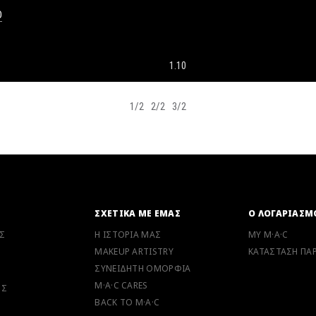
O
1.10
1/2
2/2
3/2
Ν
ΣΧΕΤΙΚΑ ΜΕ ΕΜΑΣ
Ο ΛΟΓΑΡΙΑΣΜ
Σ
Η ΙΣΤΟΡΙΑ ΜΑΣ
MY M·A·C
MAKEUP ARTISTRY
ΚΑΤΑΣΤΑΣΗ ΠΑΡ
ΣΥΝΕΙΔΗΤΗ ΟΜΟΡΦΙΑ
M·A·C CARES
ΗΣ
BACK TO M·A·C