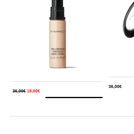
36,00€
36,00€
18,00€
ΕΠΕΛΕΞΕ
11
ΑΠΟΧΡΩΣΕΙΣ
NC15
NC20