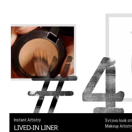
NC25
NC30
NC35
NC42
NW15
NW25
NW30
Instant Artistry
Έντονο look στ
LIVED-IN LINER
Makeup Artistry
NW35