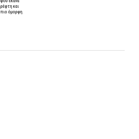
αφού έκανα
θρέφτη και
 πιο όμορφη.