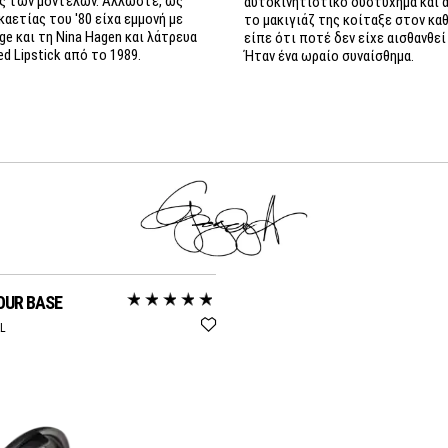
αυτοκινητιστικό δυστύχημα και 
καετίας του '80 είχα εμμονή με
το μακιγιάζ της κοίταξε στον κα
ge και τη Nina Hagen και λάτρευα
είπε ότι ποτέ δεν είχε αισθανθεί
ed Lipstick από το 1989.
Ήταν ένα ωραίο συναίσθημα.
OUR BASE
L