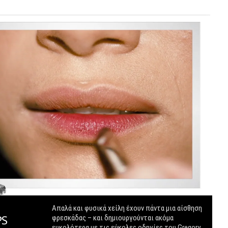
In
Απαλά και φυσικά χείλη έχουν πάντα μια αίσθηση
PS
F
φρεσκάδας – και δημιουργούνται ακόμα
ευκολότερα με τις εύκολες οδηγίες του Gregory