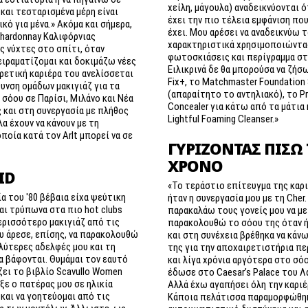
χείλη, μάγουλα) αναδεικνύονται 
και τεσταρισμένα μέρη είναι
έχει την πιο τέλεια εμφάνιση που
ικό για μένα.» Ακόμα και σήμερα,
έχει. Μου αρέσει να αναδεικνύω τ
Chardonnay Καλιφόρνιας
χαρακτηριστικά χρησιμοποιώντα
ς νύχτες στο σπίτι, όταν
φωτοσκιάσεις και περίγραμμα σ
ειραματίζομαι και δοκιμάζω νέες
Ειλικρινά δε θα μπορούσα να ζήσ
ιρετική καριέρα του ανελίσσεται
Fix+, το Matchmaster Foundation
υνση ομάδων μακιγιάζ για τα
(απαραίτητο το αντηλιακό), το P
 σόου σε Παρίσι, Μιλάνο και Νέα
Concealer για κάτω από τα μάτια 
 και στη συνεργασία με πλήθος
Lightful Foaming Cleanser.»
Όλα έχουν να κάνουν με τη
οποία κατά τον Arlt μπορεί να σε
ΓΥΡΊΖΟΝΤΑΣ ΠΊΣΩ
.
ΧΡΌΝΟ
ID
«Το τεράστιο επίτευγμα της καρ
α του '80 βέβαια είχα ψεύτικη
ήταν η συνεργασία μου με τη Cher.
αι τρύπωνα στα πιο hot clubs
παρακαλάω τους γονείς μου να με
ρισσότερο μακιγιάζ από τις
παρακολουθώ το σόου της όταν ή
υ άρεσε, επίσης, να παρακολουθώ
και στη συνέχεια βρέθηκα να κάνω
λύτερες αδελφές μου και τη
της για την αποχαιρετιστήρια πε
α βάφονται. Θυμάμαι τον εαυτό
και λίγα χρόνια αργότερα στο σό
ζει το βιβλίο Scavullo Women
έδωσε στο Caesar’s Palace του Λ
ξε ο πατέρας μου σε ηλικία
Αλλά έχω αγαπήσει όλη την καριέ
και να γοητεύομαι από τις
Κάποια πελάτισσα παραμορφώθη
 των μοντέλων. Άλλωστε, ως