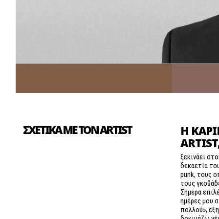
ΣΧΕΤΙΚΑ ΜΕ ΤΟΝ ARTIST
Η ΚΑΡΙ
ARTIST
ξεκινάει στ
δεκαετία του
punk, τους ο
τους γκοθάδ
Σήμερα επιλέ
ημέρες μου 
πολλού», εξη
δοκιμάζω νέα