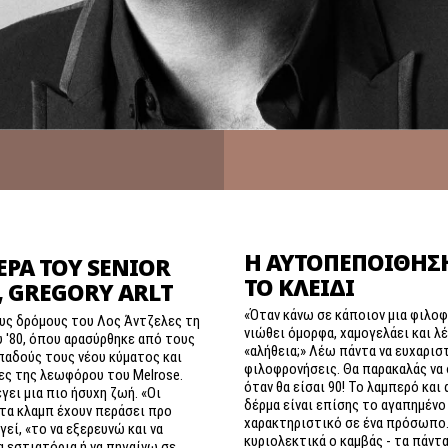
Η ΑΥΤΟΠΕΠΟΊΘΗΣΗ
ΈΡΑ ΤΟΥ SENIOR
ΤΟ ΚΛΕΙΔΊ
, GREGORY ARLT
«Όταν κάνω σε κάποιον μια φιλοφ
ους δρόμους του Λος Άντζελες τη
νιώθει όμορφα, χαμογελάει και λέ
 '80, όπου αρασύρθηκε από τους
«αλήθεια;» Λέω πάντα να ευχαρισ
παδούς τους νέου κύματος και
φιλοφρονήσεις. Θα παρακαλάς να 
ες της λεωφόρου του Melrose.
όταν θα είσαι 90! Το λαμπερό κα
γει μια πιο ήσυχη ζωή. «Οι
δέρμα είναι επίσης το αγαπημένο
στα κλαμπ έχουν περάσει προ
χαρακτηριστικό σε ένα πρόσωπο.
γεί, «το να εξερευνώ και να
κυριολεκτικά ο καμβάς - τα πάντα
 εστιατόρια ή να πηγαίνω σε