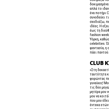
δοκιμασμένα 
απλά το ιδαν
ένα ποτήρι 
συνοδεύει τι
σχεδιάζω, π
ιδέες. Η εξα
έως τη διεύθ
fashion week
Υόρκη, καθώς
celebrities. 
φαντασία, η 
πάει παντού
CLUB K
«Στη δεκαετί
ταυτότητα κ
φορώντας πε
γυναίκες! Μο
τις δύο μεγα
μητέρα μου ν
μου να κοιτά
που μου έδει
έντεκα ετών 
φωτογραφίες