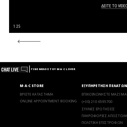
ΔΕΙΤΕ ΤΟ VIDE
NW40
1.25
ΓΙΝΕ ΜΕΛΟΣ ΤΟΥ M·A·C LOVER
M·A·C STORE
ΕΞΥΠΗΡΕΤΗΣΗ ΠΕΛΑΤΩ
ΒΡΕΙΤΕ ΚΑΤΑΣΤΗΜΑ
ΕΠΙΚΟΙΝΩΝΗΣΤΕ ΜΑΖΙ ΜΑ
ONLINE APPOINTMENT BOOKING
(+30) 210 6595700
ΣΥΧΝΕΣ ΕΡΩΤΗΣΕΙΣ
ΠΛΗΡΟΦΟΡΙΕΣ ΑΠΟΣΤΟΛ
ΠΟΛΙΤΙΚΗ ΕΠΙΣΤΡΟΦΩΝ