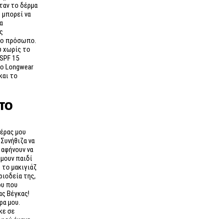
όταν το δέρμα
 μπορεί να
α
ς
το πρόσωπο.
ω χωρίς το
 SPF 15
ro Longwear
και το
 ΤΟ
ιέρας μου
 Συνήθιζα να
 αφήνουν να
μουν παιδί
 το μακιγιάζ
ριοδεία της,
ου που
ας Βέγκας!
ρα μου.
κε σε