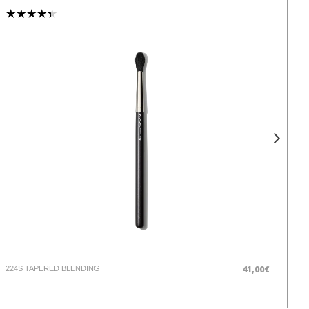
41,00€
224S TAPERED BLENDING
VE