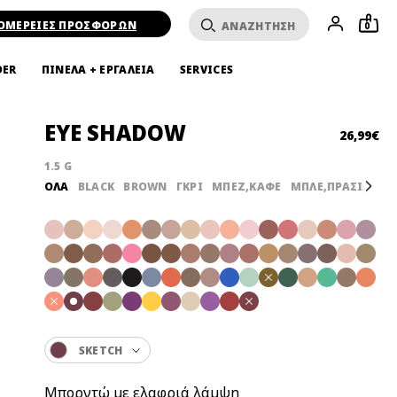
ΟΜΕΡΕΙΕΣ ΠΡΟΣΦΟΡΩΝ
0
DER
ΠΙΝΕΛΑ + ΕΡΓΑΛΕΙΑ
SERVICES
EYE SHADOW
26,99€
1.5 G
ΌΛΑ
BLACK
BROWN
ΓΚΡΙ
ΜΠΕΖ,ΚΑΦΕ
ΜΠΛΕ,ΠΡΑΣΙΝΟ
Next
SKETCH
Μπορντώ με ελαφριά λάμψη