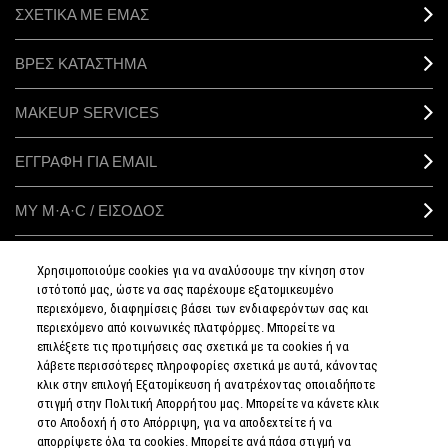
ΣΧΕΤΙΚΑ ΜΕ ΕΜΑΣ
ΒΡΕΣ ΚΑΤΑΣΤΗΜΑ
MAKEUP SERVICES
ΕΓΓΡΑΦΗ ΓΙΑ EMAIL
ΜΥ M·A·C / ΕΙΣΟΔΟΣ
Χρησιμοποιούμε cookies για να αναλύσουμε την κίνηση στον
ιστότοπό μας, ώστε να σας παρέχουμε εξατομικευμένο
ΣΥΝΔΕΘΕΙΤΕ
περιεχόμενο, διαφημίσεις βάσει των ενδιαφερόντων σας και
περιεχόμενο από κοινωνικές πλατφόρμες. Μπορείτε να
επιλέξετε τις προτιμήσεις σας σχετικά με τα cookies ή να
λάβετε περισσότερες πληροφορίες σχετικά με αυτά, κάνοντας
κλικ στην επιλογή Εξατομίκευση ή ανατρέχοντας οποιαδήποτε
στιγμή στην Πολιτική Απορρήτου μας. Μπορείτε να κάνετε κλικ
ΠΟΛΙΤΙΚΗ
ΑΠΟΡΡΗΤΟΥ
στο Αποδοχή ή στο Απόρριψη, για να αποδεχτείτε ή να
ΟΡΟΙ &
απορρίψετε όλα τα cookies. Μπορείτε ανά πάσα στιγμή να
ΠΡΟΥΠΟΘΕΣΕΙΣ