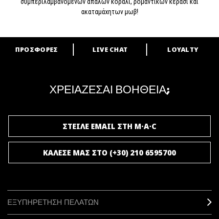
συμπεριλαμβανομένων απαλών κοραλί, ρομαντικών κερασί και
ακαταμάχητων μωβ!
ΠΡΟΣΦΟΡΕΣ
LIVE CHAT
LOYALTY
ARE YOU A M·A·C LOVER?
Γίνε μέλος του προγράμματος επιβράβευσης της M·A·C και απόλαυσε
μοναδικά προνόμια και δώρα.
ΧΡΕΙΑΖΕΣΑΙ ΒΟΗΘΕΙΑ;
ΓΙΝΕ ΜΕΛΟΣ ΤΟΥ M·A·C LOVER
ΣΤΕΙΛΕ EMAIL ΣΤΗ M·A·C
ΚΑΛΕΣΕ ΜΑΣ ΣΤΟ (+30) 210 6595700
ΕΞΥΠΗΡΕΤΗΣΗ ΠΕΛΑΤΩΝ