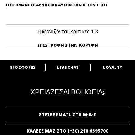
ΕΠΙΣΗΜΆΝΕΤΕ ΑΡΝΗΤΙΚΆ ΑΥΤΉΝ ΤΗΝ ΑΞΙΟΛΟΓΗΣΗ
Εμφανίζονται κριτικές
1-8
ΕΠΙΣΤΡΟΦΉ ΣΤΗΝ ΚΟΡΥΦΉ
ΠΡΟΣΦΟΡΕΣ
LIVE CHAT
LOYALTY
ARE YOU A M·A·C LOVER?
Γίνε μέλος του προγράμματος επιβράβευσης της M·A·C και απόλαυσε
μοναδικά προνόμια και δώρα.
ΧΡΕΙΑΖΕΣΑΙ ΒΟΗΘΕΙΑ;
ΓΙΝΕ ΜΕΛΟΣ ΤΟΥ M·A·C LOVER
ΣΤΕΙΛΕ EMAIL ΣΤΗ M·A·C
ΚΑΛΕΣΕ ΜΑΣ ΣΤΟ (+30) 210 6595700