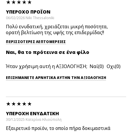
ΥΠΈΡΟΧΟ ΠΡΟΪΌΝ
06/02/2026
Niki
Thessaloniki
Πολύ ενυδατική, χρειάζεται μικρή ποσότητα,
ορατή βελτίωση της υφής της επιδερμίδας!!
ΠΕΡΙΣΣΌΤΕΡΕΣ ΛΕΠΤΟΜΈΡΕΙΕΣ
Ναι, θα το πρότεινα σε ένα φίλο
Ήταν χρήσιμη αυτή η ΑΞΙΟΛΟΓΗΣΗ;
0
0
ΕΠΙΣΗΜΆΝΕΤΕ ΑΡΝΗΤΙΚΆ ΑΥΤΉΝ ΤΗΝ ΑΞΙΟΛΟΓΗΣΗ
ΥΠΈΡΟΧΗ ΕΝΥΔΑΤΙΚΉ
30/12/2025
Κατερίνα
Ηλιούπολη
Εξαιρετικό προϊόν, το οποίο πήρα δοκιμαστικά