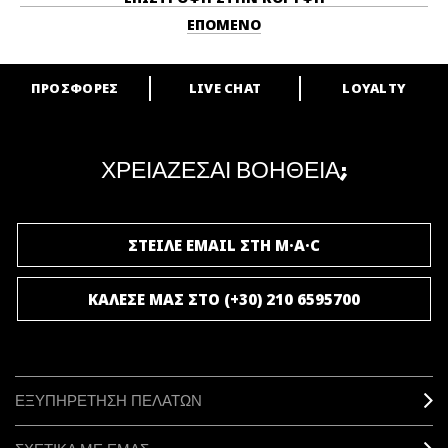
ΕΠΌΜΕΝΟ
ΠΡΟΣΦΟΡΕΣ
LIVE CHAT
LOYALTY
ARE YOU A M·A·C LOVER?
Γίνε μέλος του προγράμματος επιβράβευσης της M·A·C και απόλαυσε
μοναδικά προνόμια και δώρα.
ΧΡΕΙΑΖΕΣΑΙ ΒΟΗΘΕΙΑ;
ΓΙΝΕ ΜΕΛΟΣ ΤΟΥ M·A·C LOVER
ΣΤΕΙΛΕ EMAIL ΣΤΗ M·A·C
ΚΑΛΕΣΕ ΜΑΣ ΣΤΟ (+30) 210 6595700
ΕΞΥΠΗΡΕΤΗΣΗ ΠΕΛΑΤΩΝ