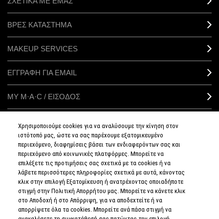
ΣΧΕΤΙΚΑ ΜΕ ΕΜΑΣ
ΒΡΕΣ ΚΑΤΑΣΤΗΜΑ
MAKEUP SERVICES
ΕΓΓΡΑΦΗ ΓΙΑ EMAIL
ΜΥ M·A·C / ΕΙΣΟΔΟΣ
Χρησιμοποιούμε cookies για να αναλύσουμε την κίνηση στον
ιστότοπό μας, ώστε να σας παρέχουμε εξατομικευμένο
ΣΥΝΔΕΘΕΙΤΕ
περιεχόμενο, διαφημίσεις βάσει των ενδιαφερόντων σας και
περιεχόμενο από κοινωνικές πλατφόρμες. Μπορείτε να
επιλέξετε τις προτιμήσεις σας σχετικά με τα cookies ή να
λάβετε περισσότερες πληροφορίες σχετικά με αυτά, κάνοντας
κλικ στην επιλογή Εξατομίκευση ή ανατρέχοντας οποιαδήποτε
στιγμή στην Πολιτική Απορρήτου μας. Μπορείτε να κάνετε κλικ
ΠΟΛΙΤΙΚΗ
ΑΠΟΡΡΗΤΟΥ
στο Αποδοχή ή στο Απόρριψη, για να αποδεχτείτε ή να
ΟΡΟΙ &
απορρίψετε όλα τα cookies. Μπορείτε ανά πάσα στιγμή να
ΠΡΟΥΠΟΘΕΣΕΙΣ
ανακαλέσετε τη συγκατάθεσή σας πατώντας την επιλογή