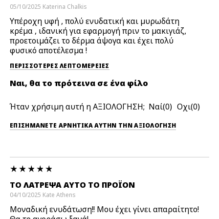
05/10/2025
Katerina
Chalkis
Υπέροχη υφή , πολύ ενυδατική και μυρωδάτη
κρέμα , ιδανική για εφαρμογή πριν το μακιγιάζ,
προετοιμάζει το δέρμα άψογα και έχει πολύ
φυσικό αποτέλεσμα !
ΠΕΡΙΣΣΌΤΕΡΕΣ ΛΕΠΤΟΜΈΡΕΙΕΣ
Ναι, θα το πρότεινα σε ένα φίλο
Ήταν χρήσιμη αυτή η ΑΞΙΟΛΟΓΗΣΗ;
0
0
ΕΠΙΣΗΜΆΝΕΤΕ ΑΡΝΗΤΙΚΆ ΑΥΤΉΝ ΤΗΝ ΑΞΙΟΛΟΓΗΣΗ
ΤΟ ΛΆΤΡΕΨΑ ΑΥΤΌ ΤΟ ΠΡΟΪΌΝ
04/10/2025
Kate
Athens
Μοναδική ενυδάτωση!! Μου έχει γίνει απαραίτητο!
Θα το αγοράσω ξανά!